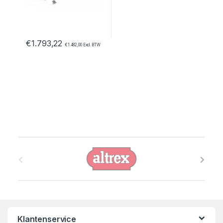
€
1.793,22
€
1.482,00
Excl. BTW
B
r
a
n
Klantenservice