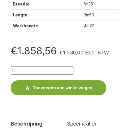
Breedte
1m35
Lengte
2m50
Werkhoogte
4m20
€
1.858,56
€
1.536,00
Excl. BTW
Quantity
Toevoegen aan winkelwagen
Beschrijving
Specification
Cer