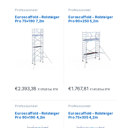
Professioneel
Professioneel
Euroscaffold – Rolsteiger
Euroscaffold – Rolsteiger
Pro 75×190 7,2m
Pro 90×250 5,2m
werkhoogte tegen de
werkhoogte tegen de
gevel
gevel
€
2.393,38
€
1.767,81
€
1.978,00
Excl. BTW
€
1.461,00
Excl. BTW
Professioneel
Professioneel
Euroscaffold – Rolsteiger
Euroscaffold – Rolsteiger
Pro 90×190 4,2m
Pro 75×305 4,2m
werkhoogte tegen de
werkhoogte tegen de
gevel
gevel