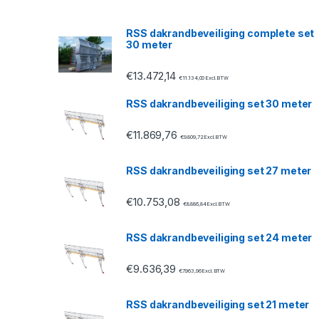
s
RSS dakrandbeveiliging complete set
30 meter
C
€
13.472,14
a
€
11.134,00
Excl. BTW
RSS dakrandbeveiliging set 30 meter
r
€
11.869,76
o
€
9.809,72
Excl. BTW
u
RSS dakrandbeveiliging set 27 meter
s
€
10.753,08
€
8.886,84
Excl. BTW
e
RSS dakrandbeveiliging set 24 meter
l
€
9.636,39
€
7.963,96
Excl. BTW
RSS dakrandbeveiliging set 21 meter