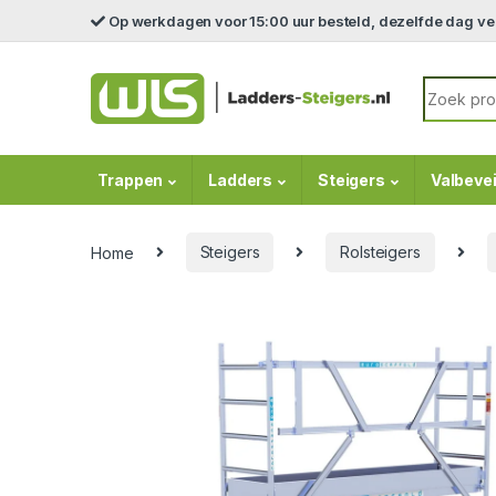
Skip to navigation
Skip to content
Op werkdagen voor 15:00 uur besteld, dezelfde dag v
Search fo
Trappen
Ladders
Steigers
Valbevei
Home
Steigers
Rolsteigers