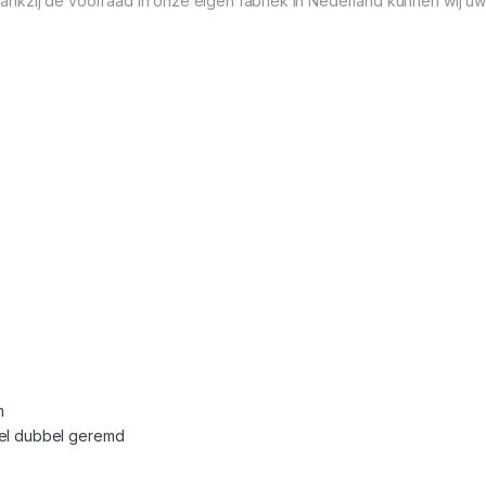
nkzij de voorraad in onze eigen fabriek in Nederland kunnen wij u
m
del dubbel geremd