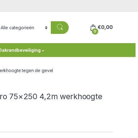
€
0,00
0
Dakrandbeveiliging
werkhoogte tegen de gevel
 Pro 75×250 4,2m werkhoogte