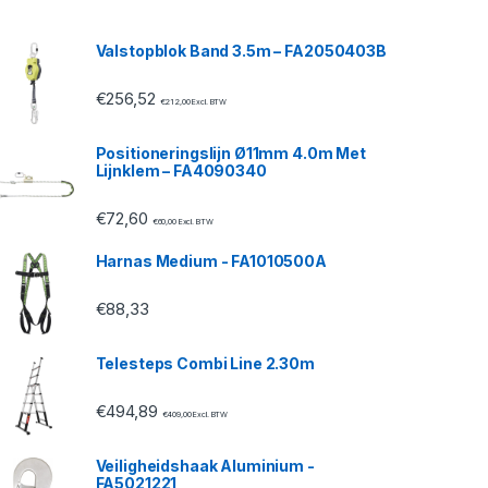
Valstopblok Band 3.5m – FA2050403B
€
256,52
€
212,00
Excl. BTW
Positioneringslijn Ø11mm 4.0m Met
Lijnklem – FA4090340
€
72,60
€
60,00
Excl. BTW
Harnas Medium - FA1010500A
€
88,33
Telesteps Combi Line 2.30m
€
494,89
€
409,00
Excl. BTW
Veiligheidshaak Aluminium -
FA5021221