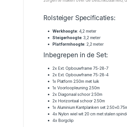
zorgen te maken over de beschikbaarheid; da
Rolsteiger Specificaties:
Werkhoogte
: 4,2 meter
Steigerhoogte
: 3,2 meter
Platformhoogte
: 2,2 meter
Inbegrepen in de Set:
2x Ext. Opbouwframe 75-28-7
2x Ext. Opbouwframe 75-28-4
1x Platform 2.50m met luik
1x Voorloopleuning 2.50m
2x Diagonaal schoor 2.50m
2x Horizontaal schoor 2.50m
1x Aluminium Kantplanken set 2.50×0.75
4x Nylon wiel wit 20 cm met stalen spin
4x Borgclip