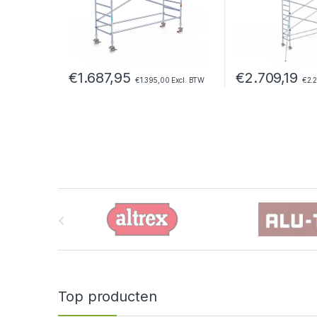
€
1.687,95
€
2.709,19
€
1.395,00
Excl. BTW
€
2.
B
r
a
n
Top producten
d