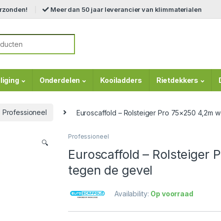
erzonden!
Meer dan 50 jaar leverancier van klimmaterialen
r:
liging
Onderdelen
Kooiladders
Rietdekkers
Professioneel
Euroscaffold – Rolsteiger Pro 75×250 4,2m 
Professioneel
🔍
Euroscaffold – Rolsteiger
tegen de gevel
Availability:
Op voorraad