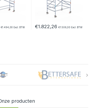
€
1.822,26
€
1.494,00
Excl. BTW
€
1.506,00
Excl. BTW
Onze producten