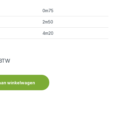
0m75
2m50
4m20
 BTW
aan winkelwagen