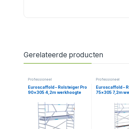
Gerelateerde producten
Professioneel
Professioneel
Euroscaffold – Rolsteiger Pro
Euroscaffold – R
90×305 4,2m werkhoogte
75×305 7,2m we
carbon vloer tegen de gevel
tegen de gevel