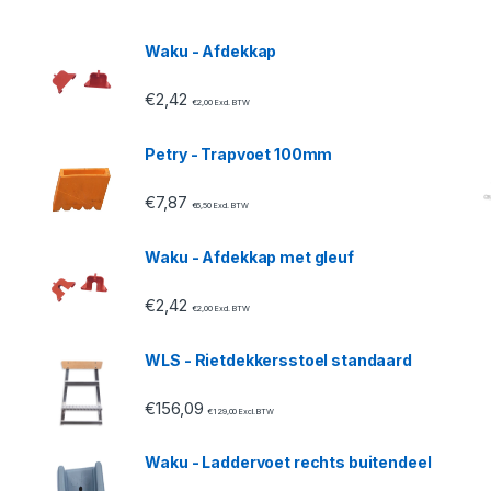
Waku - Afdekkap
€
2,42
€
2,00
Excl. BTW
Petry - Trapvoet 100mm
€
7,87
€
6,50
Excl. BTW
Waku - Afdekkap met gleuf
€
2,42
€
2,00
Excl. BTW
WLS - Rietdekkersstoel standaard
€
156,09
€
129,00
Excl. BTW
Waku - Laddervoet rechts buitendeel