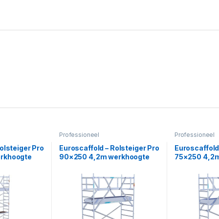
Professioneel
Professioneel
olsteiger Pro
Euroscaffold – Rolsteiger Pro
Euroscaffold
rkhoogte
90×250 4,2m werkhoogte
75×250 4,2
vrijstaand
carbon vloer