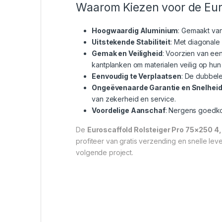
Waarom Kiezen voor de Euro
Hoogwaardig Aluminium
: Gemaakt van
Uitstekende Stabiliteit
: Met diagonale 
Gemak en Veiligheid
: Voorzien van een
kantplanken om materialen veilig op hun
Eenvoudig te Verplaatsen
: De dubbele
Ongeëvenaarde Garantie en Snelhei
van zekerheid en service.
Voordelige Aanschaf
: Nergens goedkop
De
Euroscaffold Rolsteiger Pro 75×250 4
profiteer van gratis verzending en snelle le
volgende project.