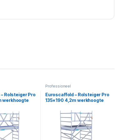
Professioneel
 – Rolsteiger Pro
Euroscaffold – Rolsteiger Pro
m werkhoogte
135×190 4,2m werkhoogte
 vrijstaand
carbon vloer tegen de gevel