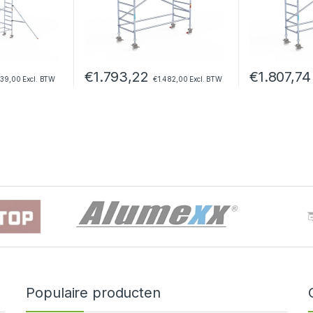
€
1.793,22
€
1.807,74
239,00
Excl. BTW
€
1.482,00
Excl. BTW
Populaire producten