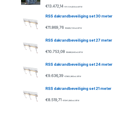
€
13.472,14
a
€
11.134,00
Excl. BTW
RSS dakrandbeveiliging set 30 meter
r
€
11.869,76
o
€
9.809,72
Excl. BTW
u
RSS dakrandbeveiliging set 27 meter
s
€
10.753,08
€
8.886,84
Excl. BTW
e
RSS dakrandbeveiliging set 24 meter
l
€
9.636,39
€
7.963,96
Excl. BTW
RSS dakrandbeveiliging set 21 meter
€
8.519,71
€
7.041,08
Excl. BTW