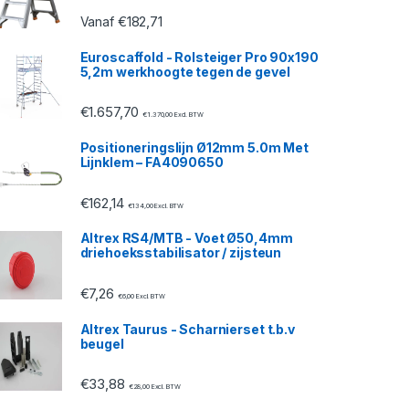
€
182,71
Vanaf
Euroscaffold - Rolsteiger Pro 90x190
5,2m werkhoogte tegen de gevel
€
1.657,70
€
1.370,00
Excl. BTW
Positioneringslijn Ø12mm 5.0m Met
Lijnklem – FA4090650
€
162,14
€
134,00
Excl. BTW
Altrex RS4/MTB - Voet Ø50,4mm
driehoeksstabilisator / zijsteun
€
7,26
€
6,00
Excl. BTW
Altrex Taurus - Scharnierset t.b.v
beugel
€
33,88
€
28,00
Excl. BTW