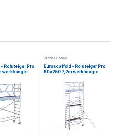
Professioneel
 – Rolsteiger Pro
Euroscaffold – Rolsteiger Pro
m werkhoogte
90×250 7,2m werkhoogte
 vrijstaand
tegen de gevel