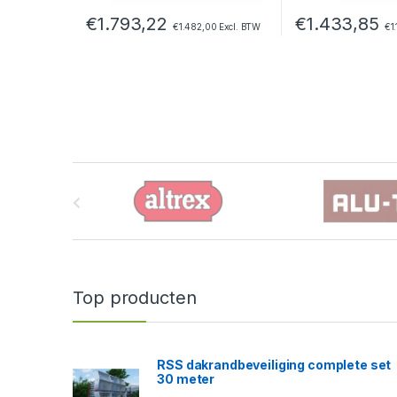
€
1.793,22
€
1.433,85
€
1.482,00
Excl. BTW
€
1
B
r
a
n
Top producten
d
s
RSS dakrandbeveiliging complete set
30 meter
C