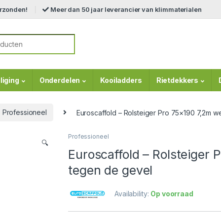
erzonden!
Meer dan 50 jaar leverancier van klimmaterialen
r:
liging
Onderdelen
Kooiladders
Rietdekkers
Professioneel
Euroscaffold – Rolsteiger Pro 75×190 7,2m 
Professioneel
🔍
Euroscaffold – Rolsteiger
tegen de gevel
Availability:
Op voorraad