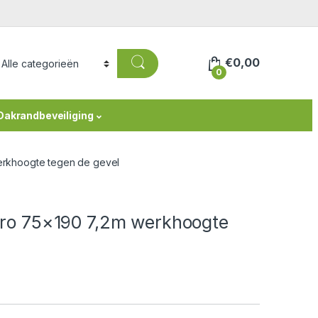
€
0,00
0
Dakrandbeveiliging
werkhoogte tegen de gevel
 Pro 75×190 7,2m werkhoogte