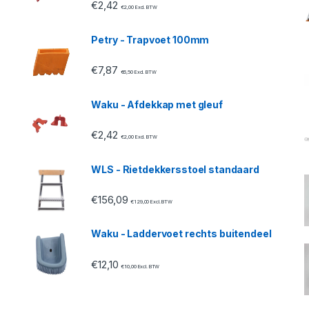
€
2,42
€
2,00
Excl. BTW
Petry - Trapvoet 100mm
€
7,87
€
6,50
Excl. BTW
Waku - Afdekkap met gleuf
€
2,42
€
2,00
Excl. BTW
WLS - Rietdekkersstoel standaard
€
156,09
€
129,00
Excl. BTW
Waku - Laddervoet rechts buitendeel
€
12,10
€
10,00
Excl. BTW