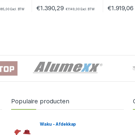
€
1.390,29
€
1.919,06
.185,00
Excl. BTW
€
1.149,00
Excl. BTW
Populaire producten
Waku - Afdekkap