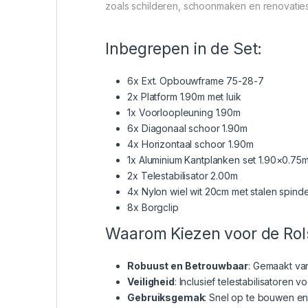
zoals schilderen, schoonmaken en renovaties
Inbegrepen in de Set:
6x Ext. Opbouwframe 75-28-7
2x Platform 1.90m met luik
1x Voorloopleuning 1.90m
6x Diagonaal schoor 1.90m
4x Horizontaal schoor 1.90m
1x Aluminium Kantplanken set 1.90×0.75
2x Telestabilisator 2.00m
4x Nylon wiel wit 20cm met stalen spin
8x Borgclip
Waarom Kiezen voor de Rols
Robuust en Betrouwbaar
: Gemaakt va
Veiligheid
: Inclusief telestabilisatoren vo
Gebruiksgemak
: Snel op te bouwen en