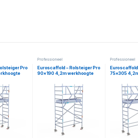
Professioneel
Professioneel
olsteiger Pro
Euroscaffold – Rolsteiger Pro
Euroscaffold
erkhoogte
90×190 4,2m werkhoogte
75×305 4,2
gen de gevel
tegen de gevel
carbon vloer