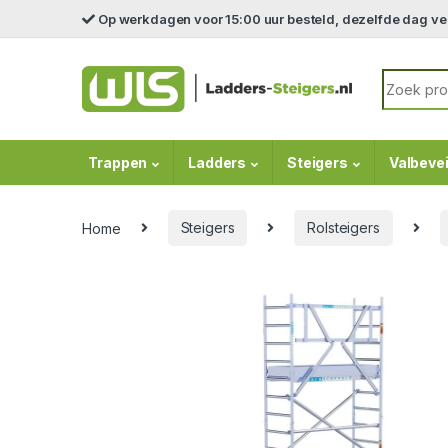
Skip to navigation
Skip to content
Op werkdagen voor 15:00 uur besteld, dezelfde dag v
Search fo
Trappen
Ladders
Steigers
Valbevei
Home
Steigers
Rolsteigers