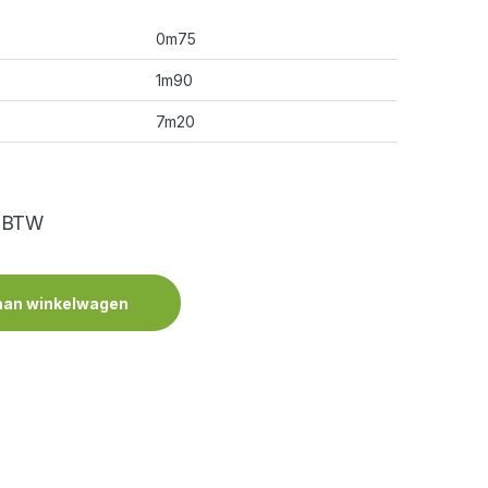
0m75
1m90
7m20
. BTW
aan winkelwagen