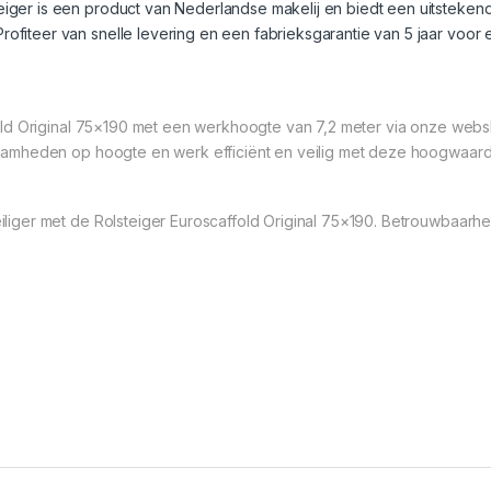
teiger is een product van Nederlandse makelij en biedt een uitstekende
 Profiteer van snelle levering en een fabrieksgarantie van 5 jaar voor
old Original 75×190 met een werkhoogte van 7,2 meter via onze web
amheden op hoogte en werk efficiënt en veilig met deze hoogwaardig
iger met de Rolsteiger Euroscaffold Original 75×190. Betrouwbaarh