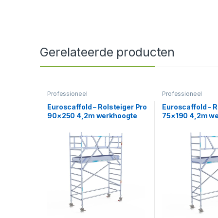
Gerelateerde producten
Professioneel
Professioneel
Euroscaffold – Rolsteiger Pro
Euroscaffold – R
90×250 4,2m werkhoogte
75×190 4,2m w
vrijstaand
carbon vloer te