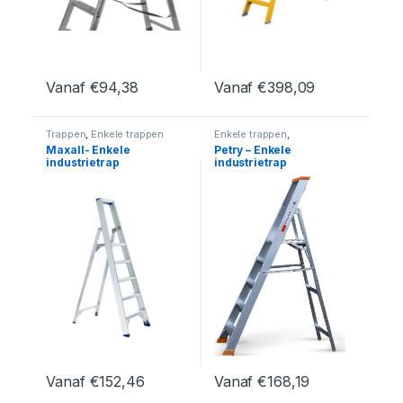
Vanaf
€
94,38
Vanaf
€
398,09
Dit product heeft meerdere variaties. Deze optie kan geko
Dit product heeft meerdere var
Trappen
,
Enkele trappen
Enkele trappen
,
Industrietrappen
,
Trappen
Maxall- Enkele
Petry – Enkele
industrietrap
industrietrap
Vanaf
€
152,46
Vanaf
€
168,19
Dit product heeft meerdere variaties. Deze optie kan geko
Dit product heeft meerdere var