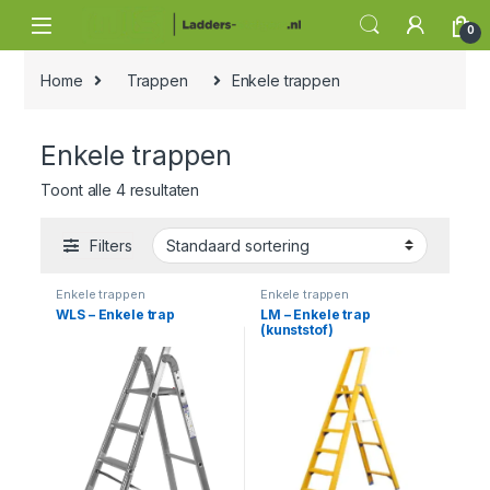
Skip to navigation
Skip to content
0
Home
Trappen
Enkele trappen
Enkele trappen
Toont alle 4 resultaten
Filters
Enkele trappen
Enkele trappen
WLS – Enkele trap
LM – Enkele trap
(kunststof)