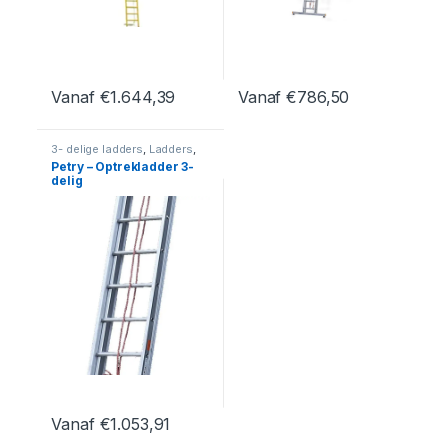
Vanaf
€
1.644,39
Vanaf
€
786,50
Dit product heeft meerdere variaties. Deze optie kan geko
Dit product heeft meerdere var
3- delige ladders
,
Ladders
,
Optrekladder
Petry – Optrekladder 3-
delig
Vanaf
€
1.053,91
Dit product heeft meerdere variaties. Deze optie kan geko