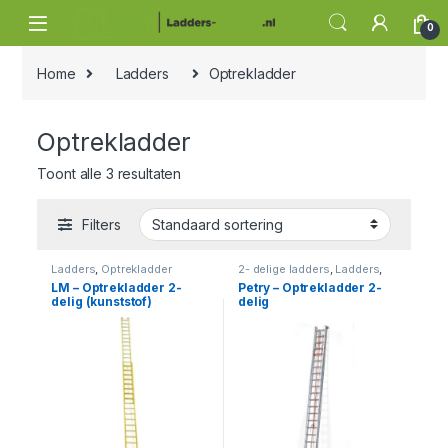
Skip to navigation
Skip to content
0
Home
Ladders
Optrekladder
Optrekladder
Toont alle 3 resultaten
Filters
Ladders
,
Optrekladder
2- delige ladders
,
Ladders
,
Optrekladder
LM – Optrekladder 2-
Petry – Optrekladder 2-
delig (kunststof)
delig