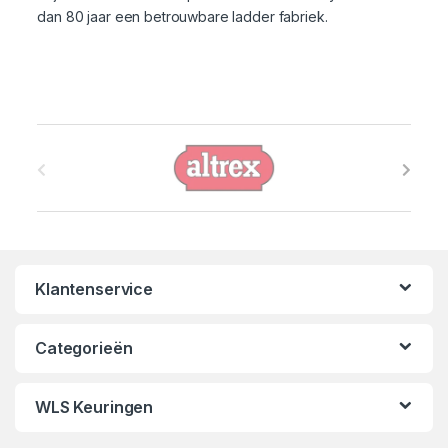
dan 80 jaar een betrouwbare ladder fabriek.
B
r
a
n
Klantenservice
d
s
Categorieën
C
WLS Keuringen
a