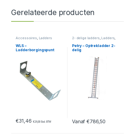
Gerelateerde producten
Accessoires
,
Ladders
2- delige ladders
,
Ladders
,
Optrekladder
WLS –
Petry – Optrekladder 2-
Ladderborgingspunt
delig
staal
€
31,46
Vanaf
€
786,50
€
26,00
Excl. BTW
Dit product heeft meerdere var