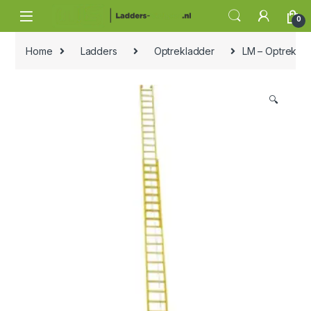
Skip to navigation
Skip to content
0
Home
Ladders
Optrekladder
LM – Optrekladd
🔍