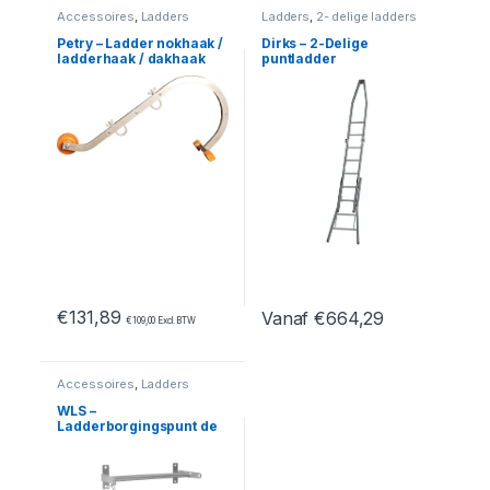
Accessoires
,
Ladders
Ladders
,
2- delige ladders
Petry – Ladder nokhaak /
Dirks – 2-Delige
ladderhaak / dakhaak
puntladder
ladder
neerklapbare punt
€
131,89
Vanaf
€
664,29
€
109,00
Excl. BTW
Dit product heeft meerdere var
Accessoires
,
Ladders
WLS –
Ladderborgingspunt de
luxe