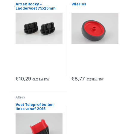
Altrex Rocky –
Wiel los
Laddervoet 75x25mm
€
10,29
€
8,77
€
8,50
Excl. BTW
€
7,25
Excl. BTW
Altrex
Voet Teleprof buiten
links vanaf 2015