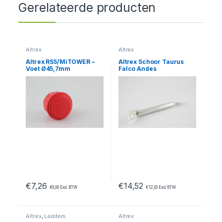
Gerelateerde producten
Altrex
Altrex
Altrex RS5/MiTOWER –
Altrex Schoor Taurus
Voet Ø45,7mm
Falco Andes
driehoeksstabilisator /
zijsteun
€
7,26
€
14,52
€
6,00
Excl. BTW
€
12,00
Excl. BTW
Altrex
,
Ladders
Altrex