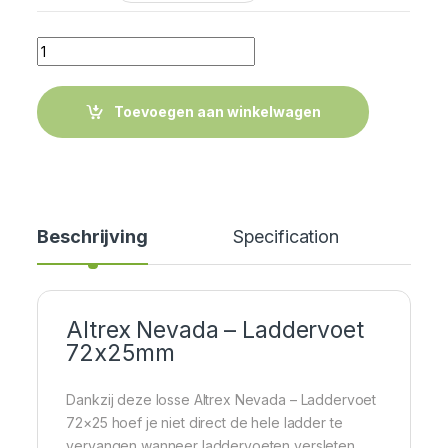
Quantity
Toevoegen aan winkelwagen
Beschrijving
Specification
Cer
Altrex Nevada – Laddervoet
72x25mm
Dankzij deze losse Altrex Nevada – Laddervoet
72×25 hoef je niet direct de hele ladder te
vervangen wanneer laddervoeten versleten