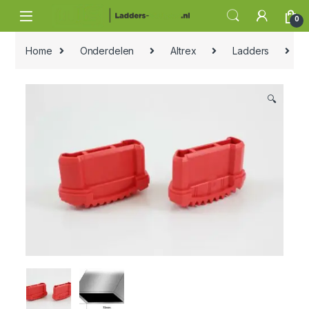
Skip to navigation
Skip to content
0
Home
Onderdelen
Altrex
Ladders
Al
🔍