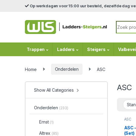
Skip to navigation
Skip to content
Op werkdagen voor 15:00 uur besteld, dezelfde dag v
Search fo
Trappen
Ladders
Steigers
Valbevei
Home
Onderdelen
ASC
ASC
Show All Categories
Onderdelen
(233)
ASC
Ernst
(1)
ASC 
(Set)
Altrex
(85)