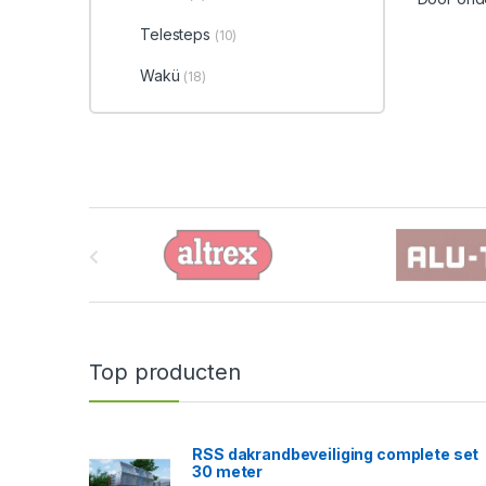
Telesteps
(10)
Wakü
(18)
B
r
a
n
Top producten
d
s
RSS dakrandbeveiliging complete set
30 meter