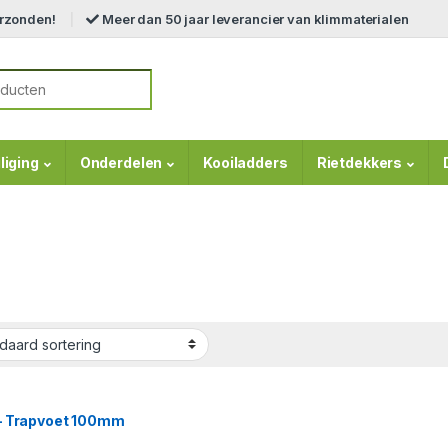
erzonden!
Meer dan 50 jaar leverancier van klimmaterialen
r:
liging
Onderdelen
Kooiladders
Rietdekkers
– Trapvoet 100mm