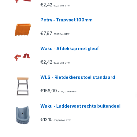
€
2,42
€
2,00
Excl. BTW
Petry - Trapvoet 100mm
€
7,87
€
6,50
Excl. BTW
Waku - Afdekkap met gleuf
€
2,42
€
2,00
Excl. BTW
WLS - Rietdekkersstoel standaard
€
156,09
€
129,00
Excl. BTW
Waku - Laddervoet rechts buitendeel
€
12,10
€
10,00
Excl. BTW