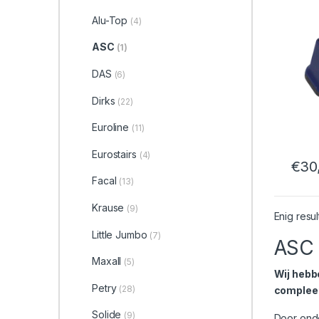
Alu-Top
(4)
ASC
(1)
DAS
(6)
Dirks
(22)
Euroline
(11)
Eurostairs
(4)
€
30
Facal
(13)
Krause
(9)
Enig resul
Little Jumbo
(7)
ASC 
Maxall
(5)
Wij hebb
Petry
(28)
compleet
Solide
(9)
Door onde