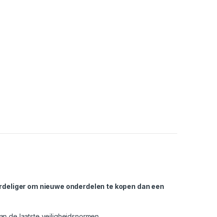
oordeliger om nieuwe onderdelen te kopen dan een
 de laatste veiligheidsnormen.