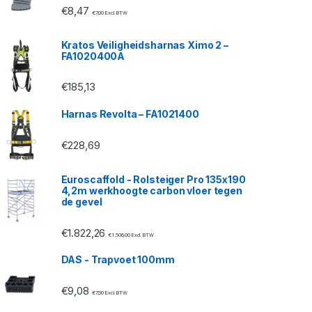
€
8,47
€
7,00
Excl. BTW
Kratos Veiligheidsharnas Ximo 2 –
FA1020400A
€
185,13
Harnas Revolta – FA1021400
€
228,69
Euroscaffold - Rolsteiger Pro 135x190
4,2m werkhoogte carbon vloer tegen
de gevel
€
1.822,26
€
1.506,00
Excl. BTW
DAS - Trapvoet 100mm
€
9,08
€
7,50
Excl. BTW