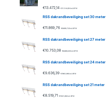
C
€
13.472,14
a
€
11.134,00
Excl. BTW
RSS dakrandbeveiliging set 30 meter
r
€
11.869,76
o
€
9.809,72
Excl. BTW
u
RSS dakrandbeveiliging set 27 meter
s
€
10.753,08
€
8.886,84
Excl. BTW
e
RSS dakrandbeveiliging set 24 meter
l
€
9.636,39
€
7.963,96
Excl. BTW
RSS dakrandbeveiliging set 21 meter
€
8.519,71
€
7.041,08
Excl. BTW