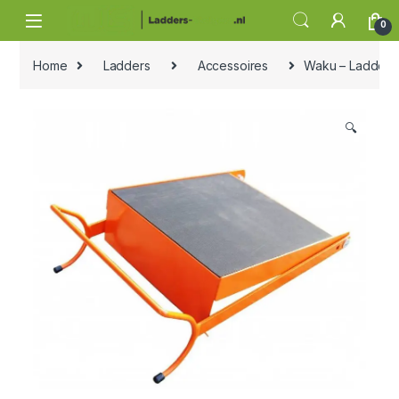
Skip to navigation
Skip to content
0
Home
Ladders
Accessoires
Waku – Ladderb
🔍