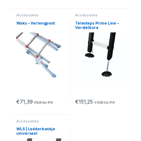
Dit product heeft meerdere variaties. Deze optie kan geko
Accessoires
Accessoires
Waku – Verlengpoot
Telesteps Prime Line –
Verstelbare
veiligheidsvoeten
€
71,39
€
151,25
€
59,00
Excl. BTW
€
125,00
Excl. BTW
Accessoires
WLS | Ladderbankje
universeel