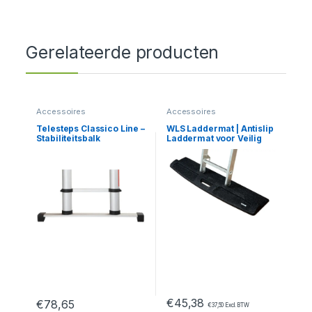
Gerelateerde producten
Accessoires
Accessoires
Telesteps Classico Line –
WLS Laddermat | Antislip
Stabiliteitsbalk
Laddermat voor Veilig
Werken
€
45,38
€
78,65
€
37,50
Excl. BTW