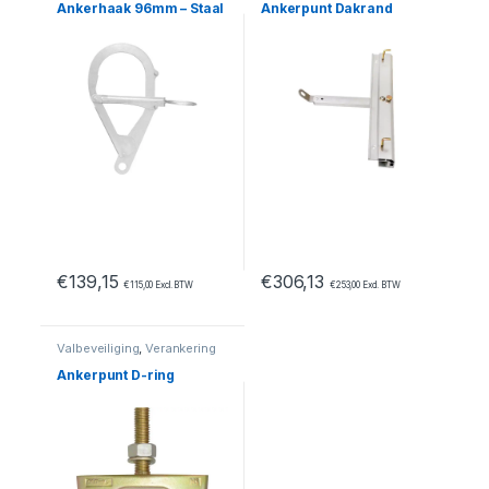
Ankerhaak 96mm – Staal
Ankerpunt Dakrand
€
139,15
€
306,13
€
115,00
Excl. BTW
€
253,00
Excl. BTW
Valbeveiliging
,
Verankering
Ankerpunt D-ring