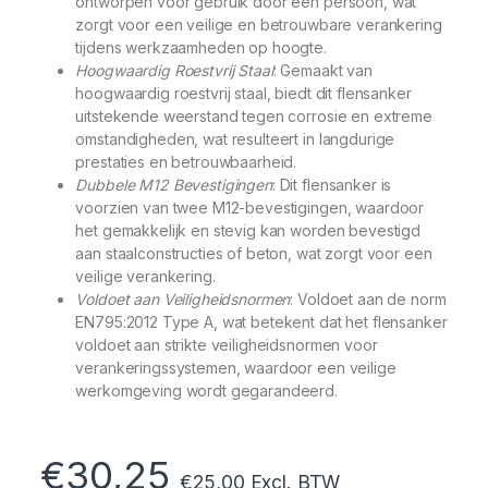
ontworpen voor gebruik door één persoon, wat
zorgt voor een veilige en betrouwbare verankering
tijdens werkzaamheden op hoogte.
Hoogwaardig Roestvrij Staal
: Gemaakt van
hoogwaardig roestvrij staal, biedt dit flensanker
uitstekende weerstand tegen corrosie en extreme
omstandigheden, wat resulteert in langdurige
prestaties en betrouwbaarheid.
Dubbele M12 Bevestigingen
: Dit flensanker is
voorzien van twee M12-bevestigingen, waardoor
het gemakkelijk en stevig kan worden bevestigd
aan staalconstructies of beton, wat zorgt voor een
veilige verankering.
Voldoet aan Veiligheidsnormen
: Voldoet aan de norm
EN795:2012 Type A, wat betekent dat het flensanker
voldoet aan strikte veiligheidsnormen voor
verankeringssystemen, waardoor een veilige
werkomgeving wordt gegarandeerd.
€
30,25
€
25,00
Excl. BTW