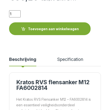
Quantity
Toevoegen aan winkelwagen
Beschrijving
Specification
Cer
Kratos RVS flensanker M12
FA6002814
Het Kratos RVS Flensanker M12 – FA6002814 is
een essentieel veiligheidsonderdeel