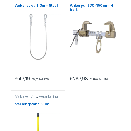
Ankerstrop 1.0m – Staal
Ankerpunt 70-150mm H
balk
€
47,19
€
287,98
€
39,00
Excl. BTW
€
238,00
Excl. BTW
Valbeveiliging
,
Verankering
Verlengstang 1.0m