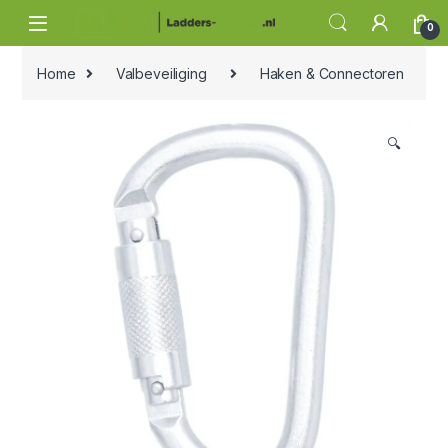
Skip to navigation
Skip to content
0
Home
Valbeveiliging
Haken & Connectoren
🔍