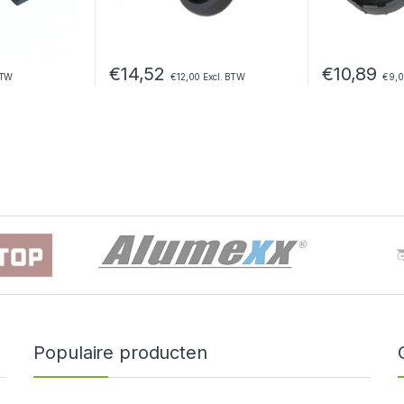
€
14,52
€
10,89
BTW
€
12,00
Excl. BTW
€
9,
an gekozen worden op de productpagina
Populaire producten