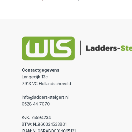
Contactgegevens
Langedijk 13c
7913 VG Hollandscheveld
info@ladders-steigers.nl
0528 44 7070
KvK: 75594234
BTW: NL860334533B01
IBAN: NL96RABO0314065121