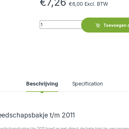
€
7,26
€
6,00
Excl. BTW
Quantity
Toevoegen 
Beschrijving
Specification
eedschapsbakje t/m 2011
edschapsbakje t/m 2011 hoef je niet direct de hele trap te vervangen