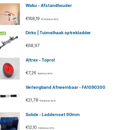
Waku - Afstandhouder
€
168,19
€
139,00
Excl. BTW
Dirks | Tuimelhaak optrekladder
€
68,97
Altrex - Toprol
€
7,26
€
6,00
Excl. BTW
Verlengband Afneembaar - FA1090300
€
21,78
€
18,00
Excl. BTW
Solide - Laddervoet 90mm
€
12,10
€
10,00
Excl. BTW