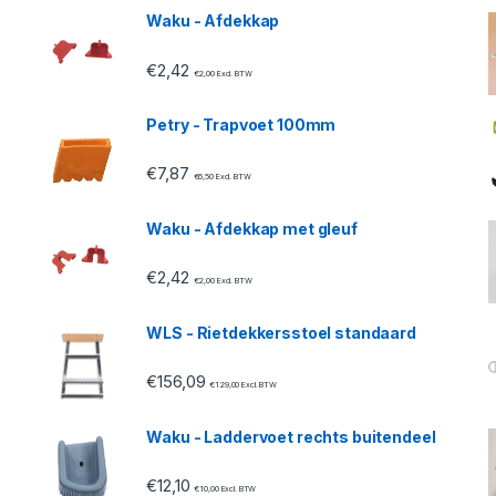
Waku - Afdekkap
€
2,42
€
2,00
Excl. BTW
Petry - Trapvoet 100mm
€
7,87
€
6,50
Excl. BTW
Waku - Afdekkap met gleuf
€
2,42
€
2,00
Excl. BTW
WLS - Rietdekkersstoel standaard
€
156,09
€
129,00
Excl. BTW
Waku - Laddervoet rechts buitendeel
€
12,10
€
10,00
Excl. BTW