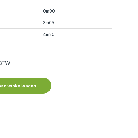
0m90
3m05
4m20
 BTW
aan winkelwagen