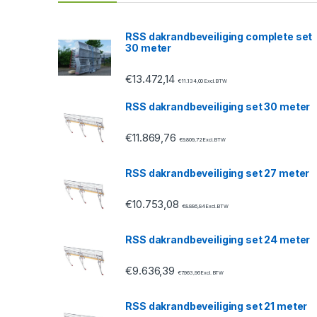
d
s
RSS dakrandbeveiliging complete set
30 meter
C
€
13.472,14
a
€
11.134,00
Excl. BTW
RSS dakrandbeveiliging set 30 meter
r
€
11.869,76
o
€
9.809,72
Excl. BTW
u
RSS dakrandbeveiliging set 27 meter
s
€
10.753,08
€
8.886,84
Excl. BTW
e
RSS dakrandbeveiliging set 24 meter
l
€
9.636,39
€
7.963,96
Excl. BTW
RSS dakrandbeveiliging set 21 meter