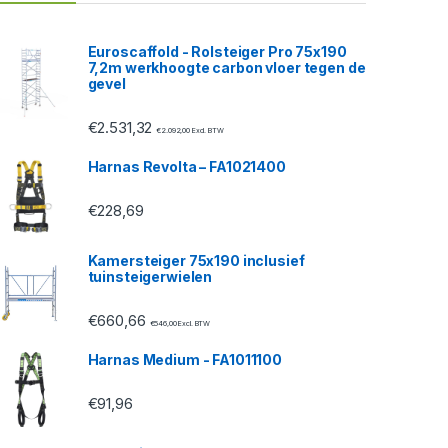
Euroscaffold - Rolsteiger Pro 75x190
7,2m werkhoogte carbon vloer tegen de
gevel
€
2.531,32
€
2.092,00
Excl. BTW
Harnas Revolta – FA1021400
€
228,69
Kamersteiger 75x190 inclusief
tuinsteigerwielen
€
660,66
€
546,00
Excl. BTW
Harnas Medium - FA1011100
€
91,96