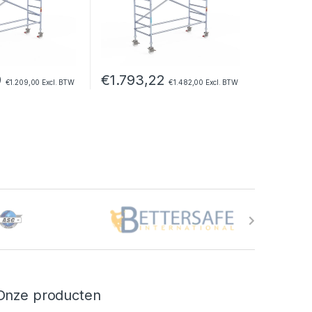
9
€
1.793,22
€
1.209,00
Excl. BTW
€
1.482,00
Excl. BTW
Onze producten