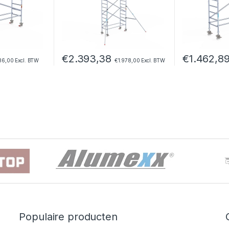
€
2.393,38
€
1.462,8
86,00
Excl. BTW
€
1.978,00
Excl. BTW
Populaire producten