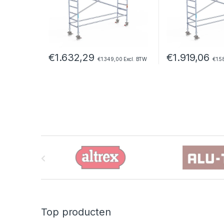
€
1.632,29
€
1.919,06
€
1.349,00
Excl. BTW
€
1.5
B
r
a
n
Top producten