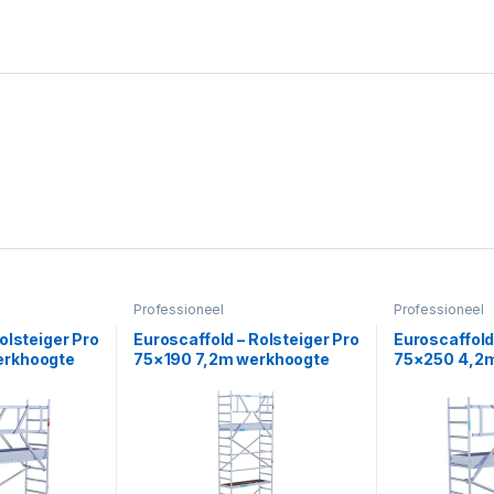
Professioneel
Professioneel
olsteiger Pro
Euroscaffold – Rolsteiger Pro
Euroscaffold
erkhoogte
75×190 7,2m werkhoogte
75×250 4,2
jstaand
tegen de gevel
tegen de gev