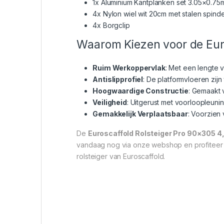
1x Aluminium Kantplanken set 3.05×0.75
4x Nylon wiel wit 20cm met stalen spin
4x Borgclip
Waarom Kiezen voor de Euro
Ruim Werkoppervlak
: Met een lengte 
Antislipprofiel
: De platformvloeren zijn
Hoogwaardige Constructie
: Gemaakt 
Veiligheid
: Uitgerust met voorloopleunin
Gemakkelijk Verplaatsbaar
: Voorzien
De
Euroscaffold Rolsteiger Pro 90×305 
vandaag nog via onze webshop en profiteer 
rolsteiger van Euroscaffold.