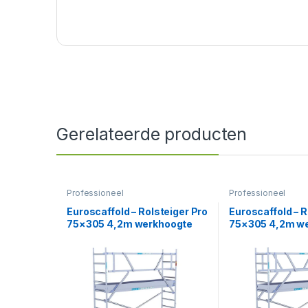
Gerelateerde producten
Professioneel
Professioneel
Euroscaffold – Rolsteiger Pro
Euroscaffold – R
75×305 4,2m werkhoogte
75×305 4,2m w
carbon vloer tegen de gevel
carbon vloer vri