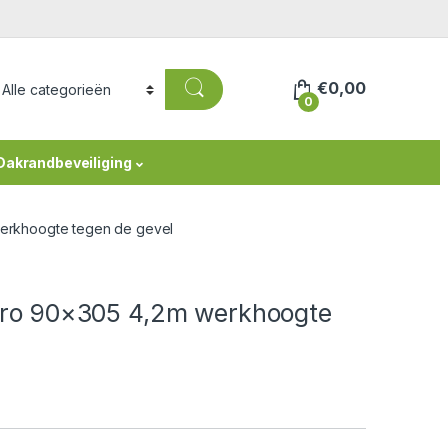
€
0,00
0
Dakrandbeveiliging
werkhoogte tegen de gevel
 Pro 90×305 4,2m werkhoogte