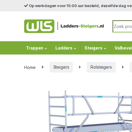
Skip to navigation
Skip to content
Op werkdagen voor 15:00 uur besteld, dezelfde dag v
Search fo
Trappen
Ladders
Steigers
Valbevei
Home
Steigers
Rolsteigers