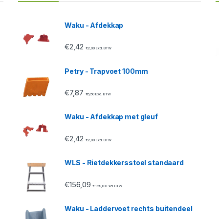
Waku - Afdekkap
€
2,42
€
2,00
Excl. BTW
Petry - Trapvoet 100mm
€
7,87
€
6,50
Excl. BTW
Waku - Afdekkap met gleuf
€
2,42
€
2,00
Excl. BTW
WLS - Rietdekkersstoel standaard
€
156,09
€
129,00
Excl. BTW
Waku - Laddervoet rechts buitendeel