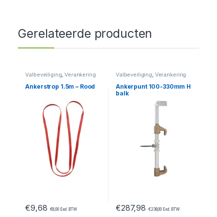
Gerelateerde producten
Valbeveiliging
,
Verankering
Valbeveiliging
,
Verankering
Ankerstrop 1.5m – Rood
Ankerpunt 100-330mm H
balk
€
9,68
€
287,98
€
8,00
Excl. BTW
€
238,00
Excl. BTW