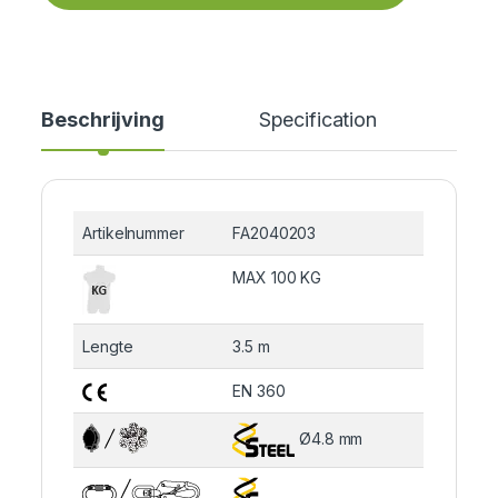
Beschrijving
Specification
Cer
Artikelnummer
FA2040203
MAX 100 KG
Lengte
3.5 m
EN 360
Ø4.8 mm