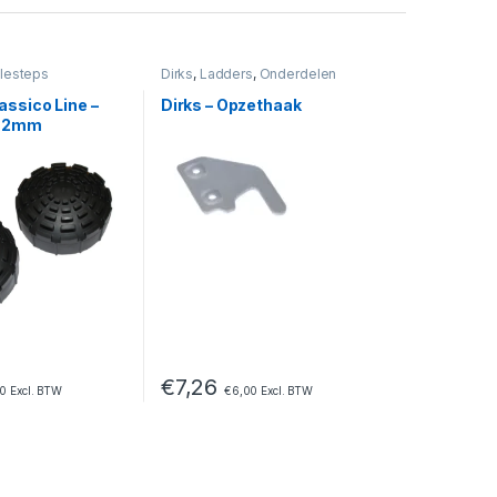
lesteps
Dirks
,
Ladders
,
Onderdelen
assico Line –
Dirks – Opzethaak
 72mm
€
7,26
00
Excl. BTW
€
6,00
Excl. BTW