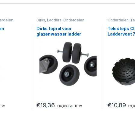
erdelen
Dirks
,
Ladders
,
Onderdelen
Onderdelen
,
Te
en
Dirks toprol voor
Telesteps Cl
glazenwasser ladder
Laddervoet
€
19,36
€
10,89
BTW
€
16,00
Excl. BTW
€
9,