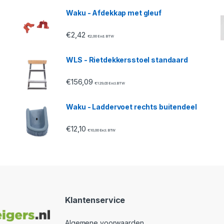
Waku - Afdekkap met gleuf
€
2,42
€
2,00
Excl. BTW
WLS - Rietdekkersstoel standaard
€
156,09
€
129,00
Excl. BTW
Waku - Laddervoet rechts buitendeel
€
12,10
€
10,00
Excl. BTW
Klantenservice
Algemene voorwaarden