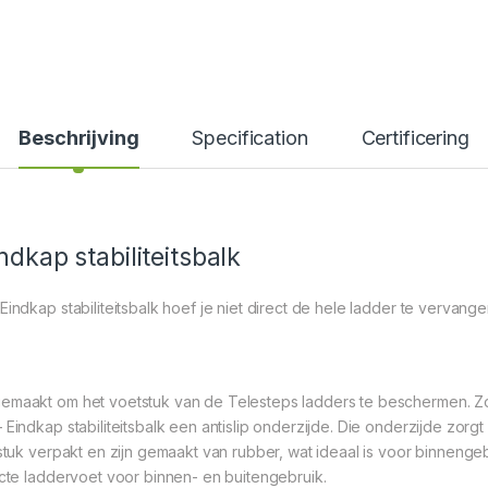
Beschrijving
Specification
Certificering
ndkap stabiliteitsbalk
 Eindkap stabiliteitsbalk hoef je niet direct de hele ladder te verva
 gemaakt om het voetstuk van de Telesteps ladders te beschermen. Z
indkap stabiliteitsbalk een antislip onderzijde. Die onderzijde zorgt er
 stuk verpakt en zijn gemaakt van rubber, wat ideaal is voor binnengeb
ecte laddervoet voor binnen- en buitengebruik.