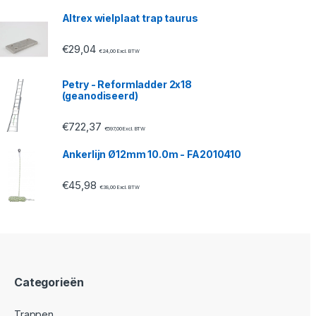
Altrex wielplaat trap taurus
€
29,04
€
24,00
Excl. BTW
Petry - Reformladder 2x18
(geanodiseerd)
€
722,37
€
597,00
Excl. BTW
Ankerlijn Ø12mm 10.0m - FA2010410
€
45,98
€
38,00
Excl. BTW
Categorieën
Trappen