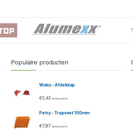
Populaire producten
Waku - Afdekkap
€
2,42
€
2,00
Excl. BTW
Petry - Trapvoet 100mm
€
7,87
€
6,50
Excl. BTW