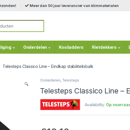
erzonden!
Meer dan 50 jaar leverancier van klimmaterialen
r:
liging
Onderdelen
Kooiladders
Rietdekkers
Telesteps Classico Line – Eindkap stabiliteitsbalk
Onderdelen
,
Telesteps
🔍
Telesteps Classico Line – E
Availability:
Op voorraa