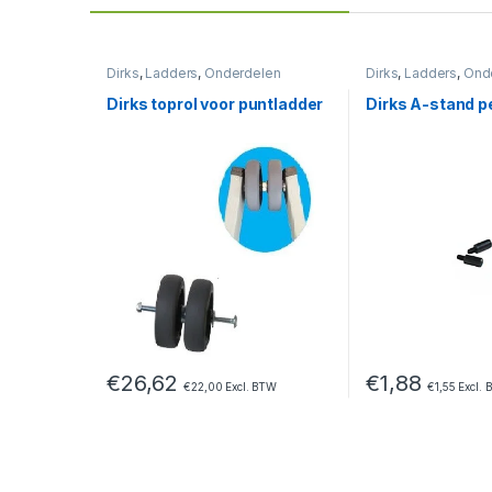
Dirks
,
Ladders
,
Onderdelen
Dirks
,
Ladders
,
Ond
Dirks toprol voor puntladder
Dirks A-stand p
€
26,62
€
1,88
€
22,00
Excl. BTW
€
1,55
Excl. 