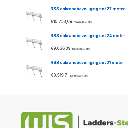
u
RSS dakrandbeveiliging set 27 meter
s
€
10.753,08
€
8.886,84
Excl. BTW
e
RSS dakrandbeveiliging set 24 meter
l
€
9.636,39
€
7.963,96
Excl. BTW
RSS dakrandbeveiliging set 21 meter
€
8.519,71
€
7.041,08
Excl. BTW