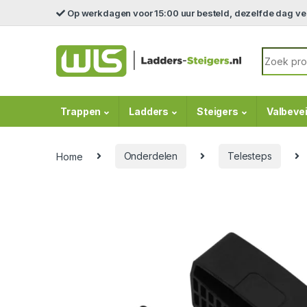
Skip to navigation
Skip to content
Op werkdagen voor 15:00 uur besteld, dezelfde dag v
Search fo
Trappen
Ladders
Steigers
Valbevei
Home
Onderdelen
Telesteps