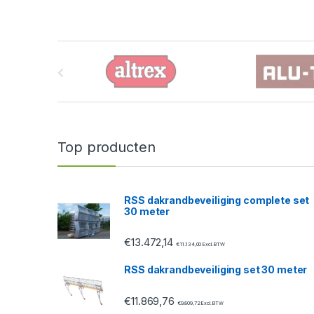
B
r
a
n
Top producten
d
s
RSS dakrandbeveiliging complete set
30 meter
C
€
13.472,14
a
€
11.134,00
Excl. BTW
RSS dakrandbeveiliging set 30 meter
r
€
11.869,76
o
€
9.809,72
Excl. BTW