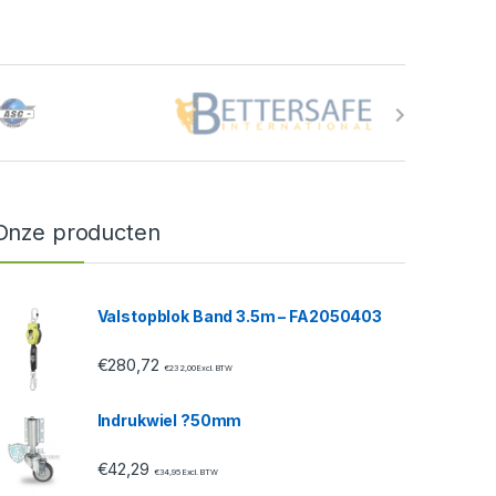
Onze producten
Valstopblok Band 3.5m – FA2050403
€
280,72
€
232,00
Excl. BTW
Indrukwiel ?50mm
€
42,29
€
34,95
Excl. BTW