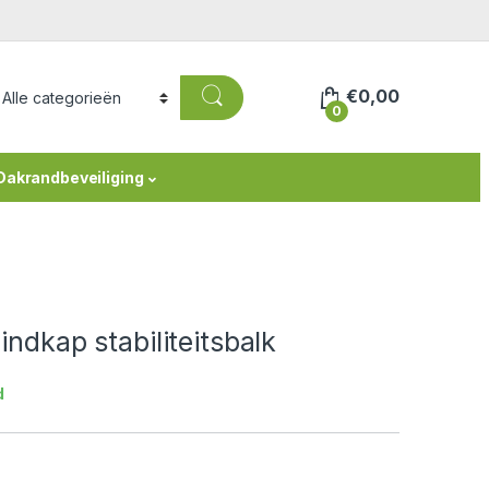
€
0,00
0
Dakrandbeveiliging
indkap stabiliteitsbalk
d