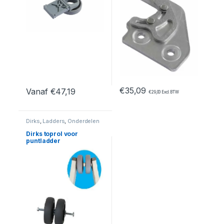
€
35,09
Vanaf
€
47,19
€
29,00
Excl. BTW
Dit product heeft meerdere variaties. Deze optie kan geko
Dirks
,
Ladders
,
Onderdelen
Dirks toprol voor
puntladder