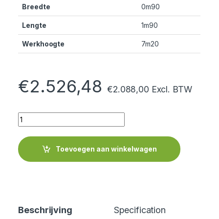
Breedte
0m90
Lengte
1m90
Werkhoogte
7m20
€
2.526,48
€
2.088,00
Excl. BTW
Quantity
Toevoegen aan winkelwagen
Beschrijving
Specification
Cer