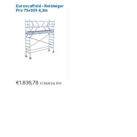
Euroscaffold – Rolsteiger
Pro 75×305 4,2m
werkhoogte vrijstaand
€
1.836,78
€
1.518,00
Excl. BTW