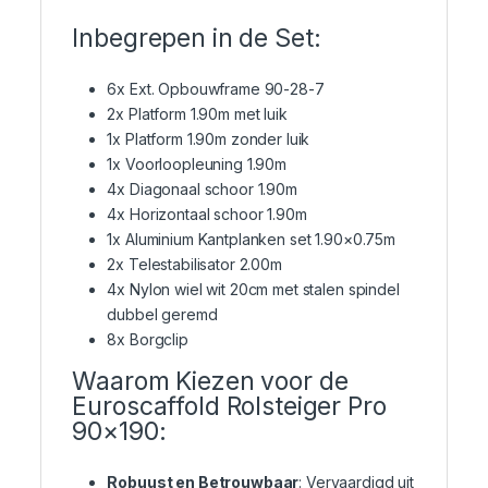
Inbegrepen in de Set:
6x Ext. Opbouwframe 90-28-7
2x Platform 1.90m met luik
1x Platform 1.90m zonder luik
1x Voorloopleuning 1.90m
4x Diagonaal schoor 1.90m
4x Horizontaal schoor 1.90m
1x Aluminium Kantplanken set 1.90×0.75m
2x Telestabilisator 2.00m
4x Nylon wiel wit 20cm met stalen spindel
dubbel geremd
8x Borgclip
Waarom Kiezen voor de
Euroscaffold Rolsteiger Pro
90×190:
Robuust en Betrouwbaar
: Vervaardigd uit