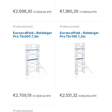
€
2.698,30
€
1.390,29
€
2.230,00
Excl. BTW
€
1.149,00
Excl. BTW
Professioneel
Professioneel
Euroscaffold – Rolsteiger
Euroscaffold – Rolsteiger
Pro 75×305 7,2m
Pro 75×190 7,2m
werkhoogte tegen de
werkhoogte carbon
gevel
vloer tegen de gevel
€
2.709,19
€
2.531,32
€
2.239,00
Excl. BTW
€
2.092,00
Excl. BTW
Professioneel