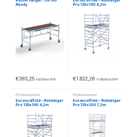
Kamersteiger 75×190
Euroscaffold – Rolsteiger
Ready
Pro 135×190 4,2m
werkhoogte carbon vloer
tegen de gevel
€
393,25
€
1.822,26
€
325,00
Excl. BTW
€
1.506,00
Excl. BTW
Professioneel
Professioneel
Euroscaffold – Rolsteiger
Euroscaffold – Rolsteiger
Pro 135×190 4,2m
Pro 135×250 7,2m
werkhoogte tegen de
werkhoogte carbon vloer
gevel
tegen de gevel