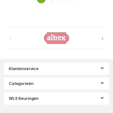
B
r
a
n
Klantenservice
d
s
Categorieën
C
WLS Keuringen
a
r