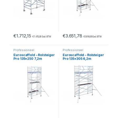
€
1.712,15
€
3.651,78
€
1.415,00
Excl. BTW
€
3.018,00
Excl. BTW
Professioneel
Professioneel
Euroscaffold – Rolsteiger
Euroscaffold – Rolsteiger
Pro 135×250 7,2m
Pro 135×305 6,2m
werkhoogte tegen de
werkhoogte tegen de
gevel
gevel