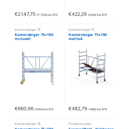
€
2.147,75
€
422,29
€
1.775,00
Excl. BTW
€
349,00
Excl. BTW
Kamersteiger 75
Kamersteiger 75
Kamersteiger 75×190
Kamersteiger 75×190
inclusief
met luik
tuinsteigerwielen
€
660,66
€
482,79
€
546,00
Excl. BTW
€
399,00
Excl. BTW
Kamersteiger 75
Professioneel