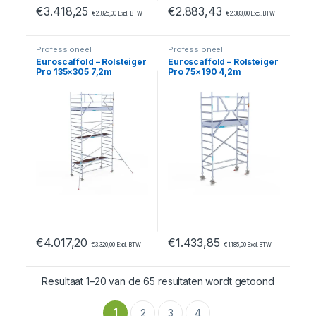
€
3.418,25
€
2.883,43
€
2.825,00
Excl. BTW
€
2.383,00
Excl. BTW
Professioneel
Professioneel
Euroscaffold – Rolsteiger
Euroscaffold – Rolsteiger
Pro 135×305 7,2m
Pro 75×190 4,2m
werkhoogte carbon vloer
werkhoogte carbon vloer
tegen de gevel
tegen de gevel
€
4.017,20
€
1.433,85
€
3.320,00
Excl. BTW
€
1.185,00
Excl. BTW
Resultaat 1–20 van de 65 resultaten wordt getoond
1
2
3
4