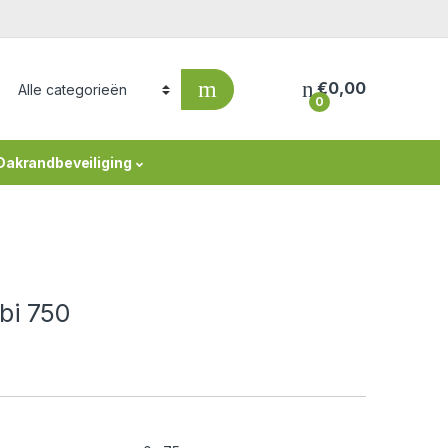
€
0,00
0
Dakrandbeveiliging
bi 750