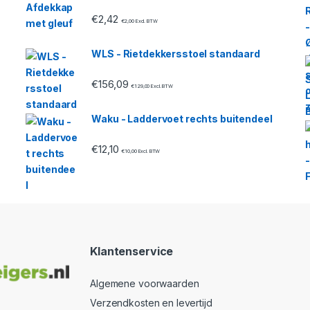
€
2,42
€
2,00
Excl. BTW
WLS - Rietdekkersstoel standaard
€
156,09
€
129,00
Excl. BTW
Waku - Laddervoet rechts buitendeel
€
12,10
€
10,00
Excl. BTW
Klantenservice
Algemene voorwaarden
Verzendkosten en levertijd