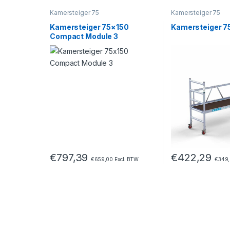
Kamersteiger 75
Kamersteiger 75
Kamersteiger 75×150
Kamersteiger 7
Compact Module 3
€
797,39
€
422,29
€
659,00
Excl. BTW
€
349