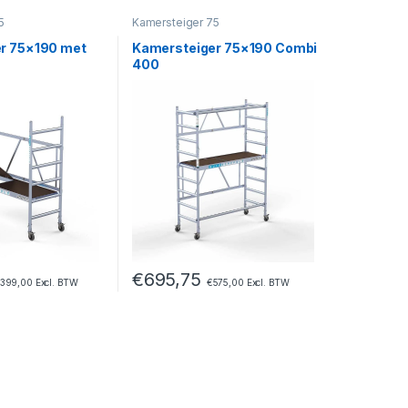
5
Kamersteiger 75
r 75×190 met
Kamersteiger 75×190 Combi
400
€
695,75
399,00
Excl. BTW
€
575,00
Excl. BTW