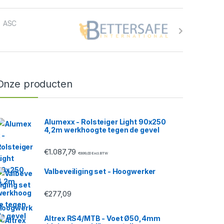
Onze producten
Alumexx - Rolsteiger Light 90x250
4,2m werkhoogte tegen de gevel
€
1.087,79
€
899,00
Excl. BTW
Valbeveiliging set - Hoogwerker
€
277,09
Altrex RS4/MTB - Voet Ø50,4mm