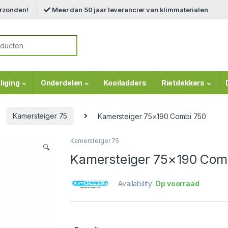
erzonden!
Meer dan 50 jaar leverancier van klimmaterialen
r:
liging
Onderdelen
Kooiladders
Rietdekkers
Kamersteiger 75
Kamersteiger 75×190 Combi 750
Kamersteiger 75
🔍
Kamersteiger 75×190 Com
Availability:
Op voorraad