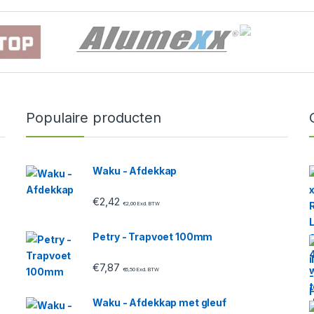
Populaire producten
Waku - Afdekkap
€
2,42
€
2,00
Excl. BTW
Petry - Trapvoet 100mm
€
7,87
€
6,50
Excl. BTW
Waku - Afdekkap met gleuf