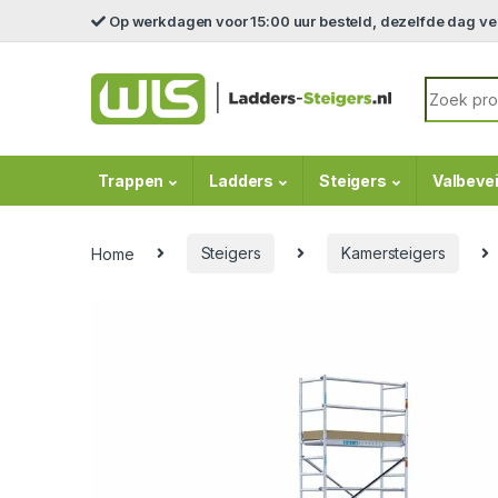
Skip to navigation
Skip to content
Op werkdagen voor 15:00 uur besteld, dezelfde dag v
Search fo
Trappen
Ladders
Steigers
Valbevei
Home
Steigers
Kamersteigers