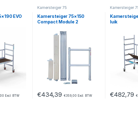
Kamersteiger 75
Kamersteiger 7
5×190 EVO
Kamersteiger 75×150
Kamersteige
Compact Module 2
luik
€
434,39
€
482,79
,00
Excl. BTW
€
359,00
Excl. BTW
€