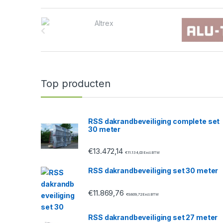
B
r
a
n
Top producten
d
s
RSS dakrandbeveiliging complete set
30 meter
C
€
13.472,14
a
€
11.134,00
Excl. BTW
RSS dakrandbeveiliging set 30 meter
r
€
11.869,76
o
€
9.809,72
Excl. BTW
u
RSS dakrandbeveiliging set 27 meter