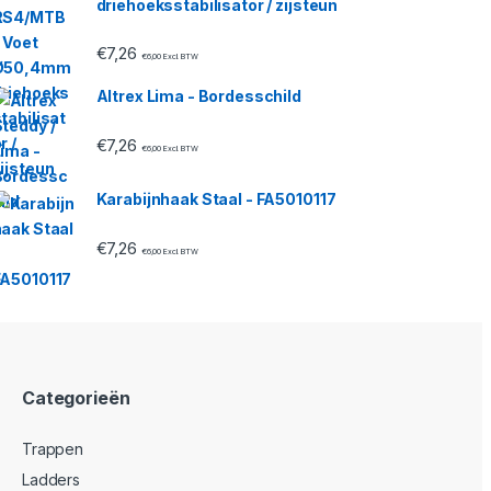
driehoeksstabilisator / zijsteun
€
7,26
€
6,00
Excl. BTW
Altrex Lima - Bordesschild
€
7,26
€
6,00
Excl. BTW
Karabijnhaak Staal - FA5010117
€
7,26
€
6,00
Excl. BTW
Categorieën
Trappen
Ladders