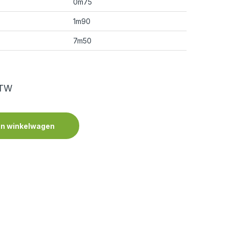
0m75
1m90
7m50
BTW
n winkelwagen