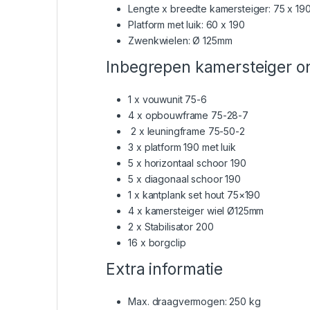
Lengte x breedte kamersteiger: 75 x 19
Platform met luik: 60 x 190
Zwenkwielen: Ø 125mm
Inbegrepen kamersteiger o
1 x vouwunit 75-6
4 x opbouwframe 75-28-7
2 x leuningframe 75-50-2
3 x platform 190 met luik
5 x horizontaal schoor 190
5 x diagonaal schoor 190
1 x kantplank set hout 75×190
4 x kamersteiger wiel Ø125mm
2 x Stabilisator 200
16 x borgclip
Extra informatie
Max. draagvermogen: 250 kg