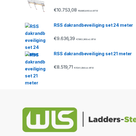
s
€
10.753,08
€
8.886,84
Excl. BTW
e
RSS dakrandbeveiliging set 24 meter
l
€
9.636,39
€
7.963,96
Excl. BTW
RSS dakrandbeveiliging set 21 meter
€
8.519,71
€
7.041,08
Excl. BTW