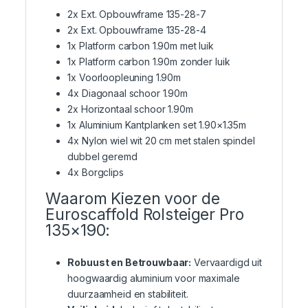
2x Ext. Opbouwframe 135-28-7
2x Ext. Opbouwframe 135-28-4
1x Platform carbon 1.90m met luik
1x Platform carbon 1.90m zonder luik
1x Voorloopleuning 1.90m
4x Diagonaal schoor 1.90m
2x Horizontaal schoor 1.90m
1x Aluminium Kantplanken set 1.90×1.35m
4x Nylon wiel wit 20 cm met stalen spindel
dubbel geremd
4x Borgclips
Waarom Kiezen voor de
Euroscaffold Rolsteiger Pro
135×190:
Robuust en Betrouwbaar:
Vervaardigd uit
hoogwaardig aluminium voor maximale
duurzaamheid en stabiliteit.