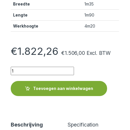
Breedte
1m35
Lengte
1m90
Werkhoogte
4m20
€
1.822,26
€
1.506,00
Excl. BTW
Quantity
Toevoegen aan winkelwagen
Beschrijving
Specification
Cer