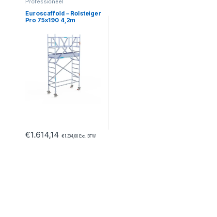
Professioneel
Euroscaffold – Rolsteiger
Pro 75×190 4,2m
werkhoogte vrijstaand
€
1.614,14
€
1.334,00
Excl. BTW