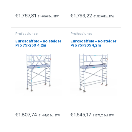
€
1.767,81
€
1.793,22
€
1.461,00
Excl. BTW
€
1.482,00
Excl. BTW
Professioneel
Professioneel
Euroscaffold – Rolsteiger
Euroscaffold – Rolsteiger
Pro 75×250 4,2m
Pro 75×305 4,2m
werkhoogte carbon
werkhoogte tegen de
vloer vrijstaand
gevel
€
1.807,74
€
1.545,17
€
1.494,00
Excl. BTW
€
1.277,00
Excl. BTW