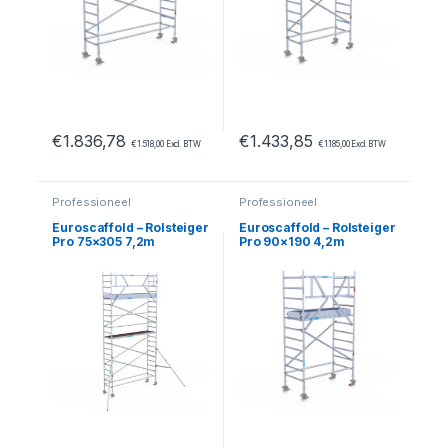
€
1.836,78
€
1.433,85
€
1.518,00
Excl. BTW
€
1.185,00
Excl. BTW
Professioneel
Professioneel
Euroscaffold – Rolsteiger
Euroscaffold – Rolsteiger
Pro 75×305 7,2m
Pro 90×190 4,2m
werkhoogte tegen de
werkhoogte carbon
gevel
vloer tegen de gevel