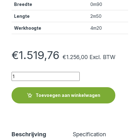
Breedte
0m90
Lengte
2m50
Werkhoogte
4m20
€
1.519,76
€
1.256,00
Excl. BTW
Quantity
Toevoegen aan winkelwagen
Beschrijving
Specification
Cer