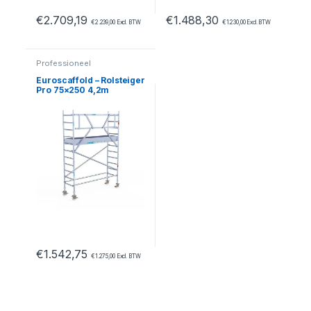
€
2.709,19
€
1.488,30
€
2.239,00
Excl. BTW
€
1.230,00
Excl. BTW
Professioneel
Euroscaffold – Rolsteiger
Pro 75×250 4,2m
werkhoogte carbon
vloer tegen de gevel
€
1.542,75
€
1.275,00
Excl. BTW