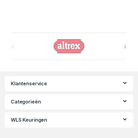
B
r
a
n
Klantenservice
d
s
Categorieën
C
WLS Keuringen
a
r