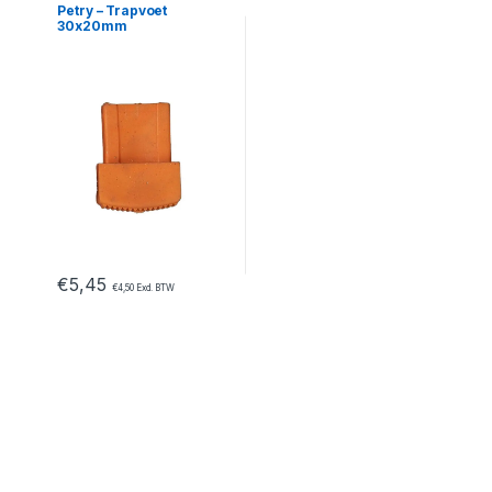
Petry – Trapvoet
30x20mm
€
5,45
€
4,50
Excl. BTW