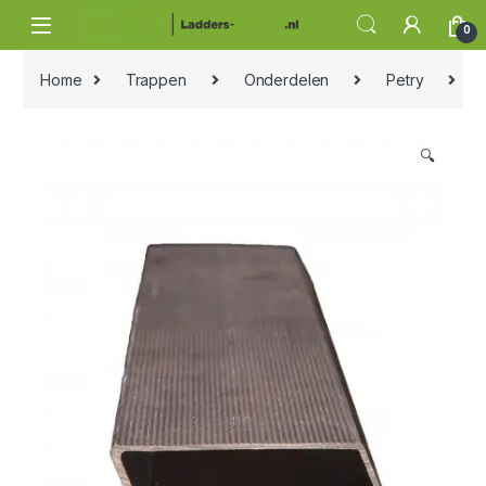
Skip to navigation
Skip to content
0
Home
Trappen
Onderdelen
Petry
Pe
🔍