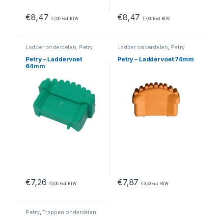
€
8,47
€
8,47
€
7,00
Excl. BTW
€
7,00
Excl. BTW
Ladder onderdelen
,
Petry
Ladder onderdelen
,
Petry
Petry – Laddervoet
Petry – Laddervoet 74mm
64mm
€
7,26
€
7,87
€
6,00
Excl. BTW
€
6,50
Excl. BTW
Petry
,
Trappen onderdelen