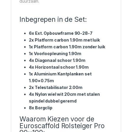
duurzaam.
Inbegrepen in de Set:
6x Ext. Opbouwframe 90-28-7
2x Platform carbon 1.90m met luik
1x Platform carbon 1.90m zonder luik
1x Voorloopleuning 1.90m
4x Diagonaal schoor 1.90m
4x Horizontaal schoor 1.90m
1x Aluminium Kantplanken set
1.90×0.75m
2x Telestabilisator 2.00m
4x Nylon wiel wit 20cm met stalen
spindel dubbel geremd
8x Borgclip
Waarom Kiezen voor de
Euroscaffold Rolsteiger Pro