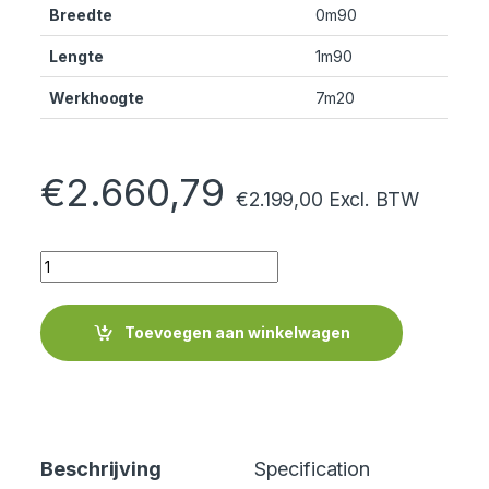
Breedte
0m90
Lengte
1m90
Werkhoogte
7m20
€
2.660,79
€
2.199,00
Excl. BTW
Quantity
Toevoegen aan winkelwagen
Beschrijving
Specification
Cer