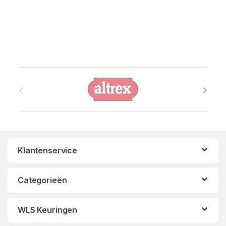
B
r
a
n
Klantenservice
d
s
Categorieën
C
WLS Keuringen
a