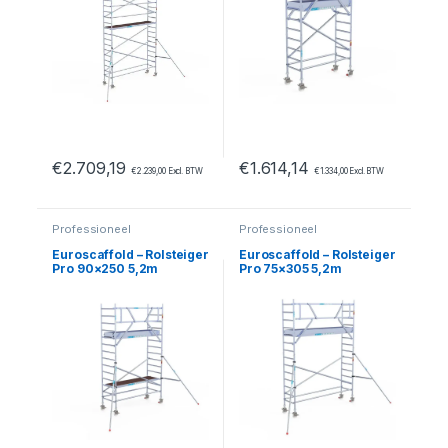
€
2.709,19
€
1.614,14
€
2.239,00
Excl. BTW
€
1.334,00
Excl. BTW
Professioneel
Professioneel
Euroscaffold – Rolsteiger
Euroscaffold – Rolsteiger
Pro 90×250 5,2m
Pro 75×305 5,2m
werkhoogte tegen de
werkhoogte carbon
gevel
vloer tegen de gevel