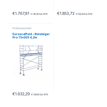
€
1.767,81
€
1.853,72
€
1.461,00
Excl. BTW
€
1.532,00
Excl. BTW
Professioneel
Euroscaffold – Rolsteiger
Pro 75×305 4,2m
werkhoogte carbon
vloer tegen de gevel
€
1.632,29
€
1.349,00
Excl. BTW