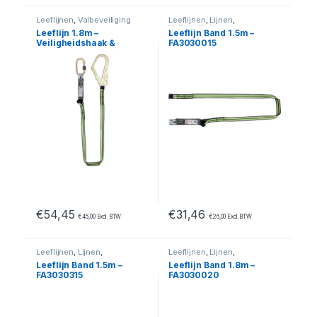
Leeflijnen
,
Valbeveiliging
Leeflijnen
,
Lijnen
,
Valbeveiliging
Leeflijn 1.8m –
Leeflijn Band 1.5m –
Veiligheidshaak &
FA3030015
Karabijnhaak
€
54,45
€
31,46
€
45,00
Excl. BTW
€
26,00
Excl. BTW
Leeflijnen
,
Lijnen
,
Leeflijnen
,
Lijnen
,
Valbeveiliging
Valbeveiliging
Leeflijn Band 1.5m –
Leeflijn Band 1.8m –
FA3030315
FA3030020