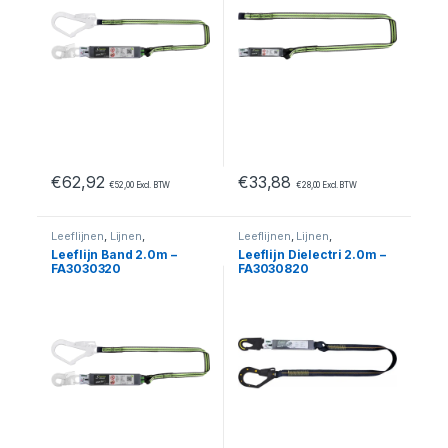
€
62,92
€
33,88
€
52,00
Excl. BTW
€
28,00
Excl. BTW
Leeflijnen
,
Lijnen
,
Leeflijnen
,
Lijnen
,
Valbeveiliging
Valbeveiliging
Leeflijn Band 2.0m –
Leeflijn Dielectri 2.0m –
FA3030320
FA3030820