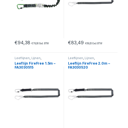
€
94,38
€
83,49
€
78,00
Excl. BTW
€
69,00
Excl. BTW
Leeflijnen
,
Lijnen
,
Leeflijnen
,
Lijnen
,
Valbeveiliging
Valbeveiliging
Leeflijn FireFree 1.5m –
Leeflijn FireFree 2.0m –
FA3030515
FA3030520