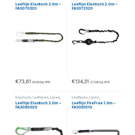
Valbeveiliging
Valbeveiliging
Leeflijn Elastisch 2.0m –
Leeflijn Elastisch 2.0m –
FA3070320
FA3072320
€
73,81
€
134,31
€
61,00
Excl. BTW
€
111,00
Excl. BTW
Elastisch
,
Leeflijnen
,
Lijnen
,
Leeflijnen
,
Lijnen
,
Valbeveiliging
Valbeveiliging
Leeflijn Elastisch 2.0m –
Leeflijn FireFree 1.0m –
FA3090020
FA3030510