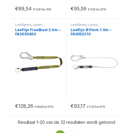
€
89,54
€
95,59
€
74,00
Excl. BTW
€
79,00
Excl. BTW
Leeflijnen
,
Lijnen
,
Leeflijnen
,
Lijnen
,
Valbeveiliging
Valbeveiliging
Leeflijn FreeBlast 2.0m –
Leeflijn Ø11mm 1.0m –
FA3030620
FA3052210
€
128,26
€
93,17
€
106,00
Excl. BTW
€
77,00
Excl. BTW
Resultaat 1–20 van de 32 resultaten wordt getoond