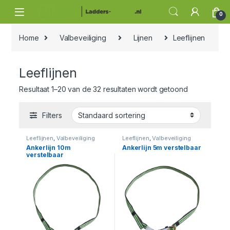
Skip to navigation
Skip to content
0
Home
Valbeveiliging
Lijnen
Leeflijnen
Leeflijnen
Resultaat 1–20 van de 32 resultaten wordt getoond
Filters
Leeflijnen
,
Valbeveiliging
Leeflijnen
,
Valbeveiliging
Ankerlijn 10m
Ankerlijn 5m verstelbaar
verstelbaar