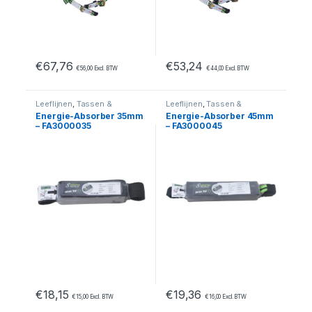
€
67,76
€
53,24
€
56,00
Excl. BTW
€
44,00
Excl. BTW
Leeflijnen
,
Tassen &
Leeflijnen
,
Tassen &
Accessoires
,
Valbeveiliging
Accessoires
,
Valbeveiliging
Energie-Absorber 35mm
Energie-Absorber 45mm
– FA3000035
– FA3000045
€
18,15
€
19,36
€
15,00
Excl. BTW
€
16,00
Excl. BTW