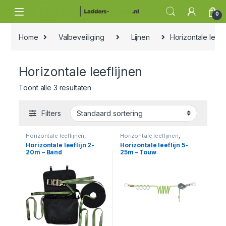
Skip to navigation
Skip to content
0
Home
Valbeveiliging
Lijnen
Horizontale leefl
Horizontale leeflijnen
Toont alle 3 resultaten
Filters
Horizontale leeflijnen
,
Horizontale leeflijnen
,
Valbeveiliging
Valbeveiliging
Horizontale leeflijn 2-
Horizontale leeflijn 5-
20m – Band
25m – Touw