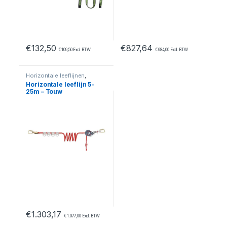
€
132,50
€
827,64
€
109,50
Excl. BTW
€
684,00
Excl. BTW
Horizontale leeflijnen
,
Valbeveiliging
Horizontale leeflijn 5-
25m – Touw
€
1.303,17
€
1.077,00
Excl. BTW