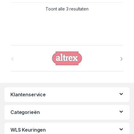
Toont alle 3 resultaten
B
r
a
n
Klantenservice
d
s
Categorieën
C
WLS Keuringen