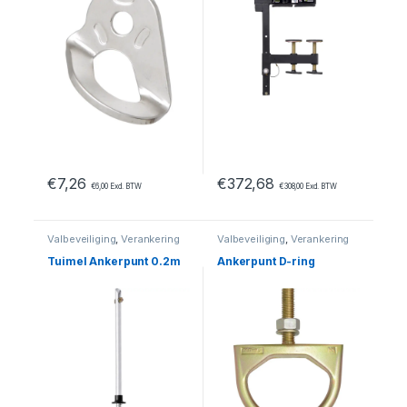
€
7,26
€
372,68
€
6,00
Excl. BTW
€
308,00
Excl. BTW
Valbeveiliging
,
Verankering
Valbeveiliging
,
Verankering
Tuimel Ankerpunt 0.2m
Ankerpunt D-ring