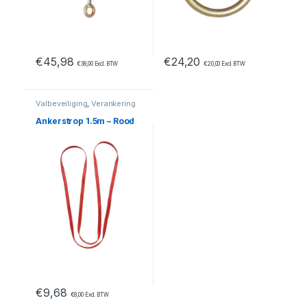
€
45,98
€
24,20
€
38,00
Excl. BTW
€
20,00
Excl. BTW
Valbeveiliging
,
Verankering
Ankerstrop 1.5m – Rood
€
9,68
€
8,00
Excl. BTW