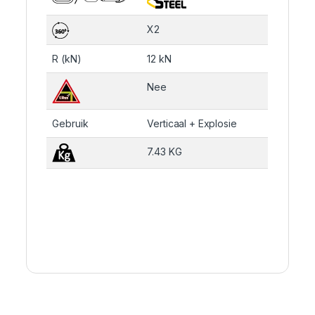
X2
R (kN)
12 kN
Nee
Gebruik
Verticaal + Explosie
7.43 KG