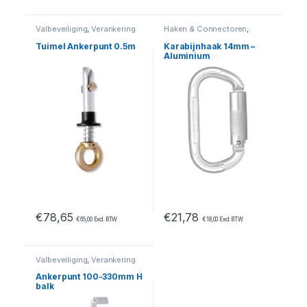
Valbeveiliging
,
Verankering
Haken & Connectoren
,
Valbeveiliging
Tuimel Ankerpunt 0.5m
Karabijnhaak 14mm –
Aluminium
€
78,65
€
21,78
€
65,00
Excl. BTW
€
18,00
Excl. BTW
Valbeveiliging
,
Verankering
Ankerpunt 100-330mm H
balk