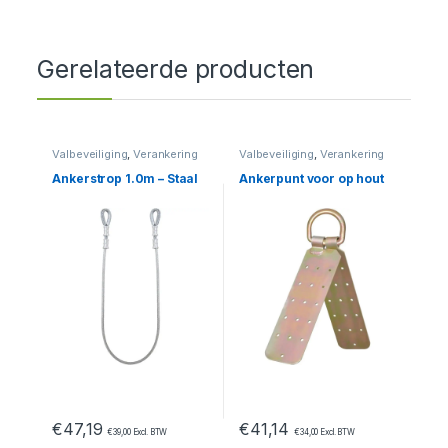
Gerelateerde producten
Valbeveiliging
,
Verankering
Valbeveiliging
,
Verankering
Ankerstrop 1.0m – Staal
Ankerpunt voor op hout
€
47,19
€
41,14
€
39,00
Excl. BTW
€
34,00
Excl. BTW