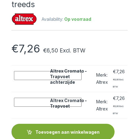
treeds
Availability:
Op voorraad
€
7,26
€
6,50
Excl. BTW
Altrex Cromato -
€
7,26
Quantity
Merk
:
Trapvoet
€
6,00
Excl.
achterzijde
Altrex
BTW
€
7,26
Quantity
Altrex Cromato -
Merk
:
Trapvoet
€
6,00
Excl.
Altrex
BTW
Toevoegen aan winkelwagen