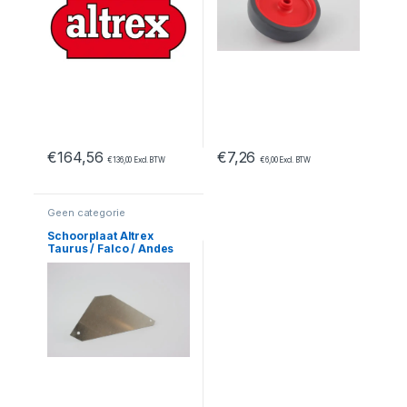
€
164,56
€
7,26
€
136,00
Excl. BTW
€
6,00
Excl. BTW
Geen categorie
Schoorplaat Altrex
Taurus / Falco / Andes