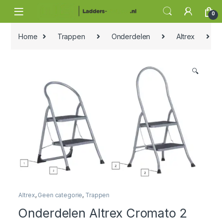
Skip to navigation
Skip to content
0
Home
Trappen
Onderdelen
Altrex
On
🔍
Altrex
,
Geen categorie
,
Trappen
Onderdelen Altrex Cromato 2