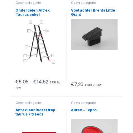
Geen categorie
Geen categorie
Onderdelen Altrex
Voet achter Brenta Little
Taurus enkel
Giant
oploopbaar – TGB 6/7
Prijsklasse: €6,05 tot €14,52
€
6,05
-
€
14,52
€
4,50
Excl.
€
7,26
€
6,00
Excl. BTW
BTW
Geen categorie
Geen categorie
Altrex leuningset trap
Altrex – Toprol
taurus 7 treeds