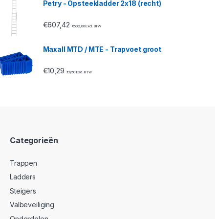
Petry - Opsteekladder 2x18 (recht)
€
607,42
€
502,00
Excl. BTW
Maxall MTD / MTE - Trapvoet groot
€
10,29
€
8,50
Excl. BTW
Categorieën
Trappen
Ladders
Steigers
Valbeveiliging
Onderdelen