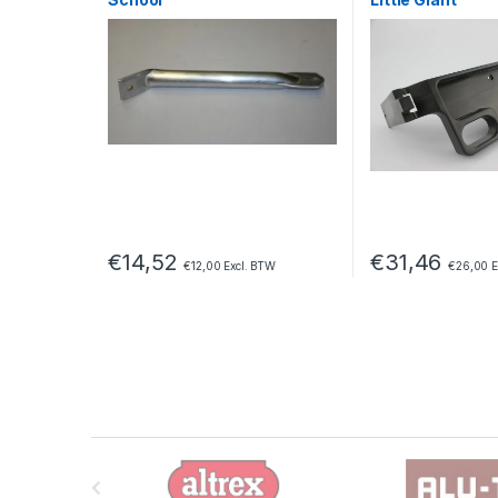
€
14,52
€
31,46
€
12,00
Excl. BTW
€
26,00
E
B