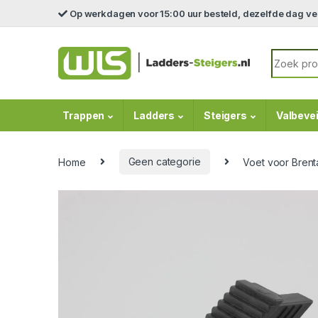
Skip to navigation
Skip to content
Op werkdagen voor 15:00 uur besteld, dezelfde dag v
Search fo
Trappen
Ladders
Steigers
Valbevei
Home
Geen categorie
Voet voor Brenta 