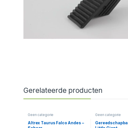
Gerelateerde producten
Geen categorie
Geen categorie
Altrex Taurus Falco Andes –
Gereedschapbak
Schoor
Little Giant