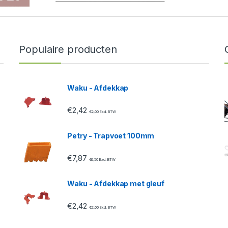
Populaire producten
Waku - Afdekkap
€
2,42
€
2,00
Excl. BTW
Petry - Trapvoet 100mm
€
7,87
€
6,50
Excl. BTW
Waku - Afdekkap met gleuf
€
2,42
€
2,00
Excl. BTW