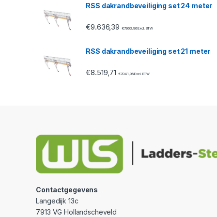
RSS dakrandbeveiliging set 24 meter
l
€
9.636,39
€
7.963,96
Excl. BTW
RSS dakrandbeveiliging set 21 meter
€
8.519,71
€
7.041,08
Excl. BTW
Contactgegevens
Langedijk 13c
7913 VG Hollandscheveld