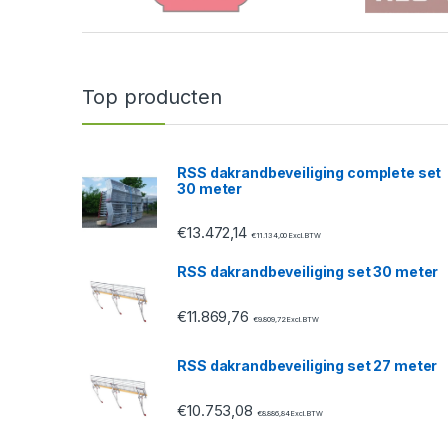
r
a
n
Top producten
d
s
RSS dakrandbeveiliging complete set
30 meter
C
€
13.472,14
a
€
11.134,00
Excl. BTW
RSS dakrandbeveiliging set 30 meter
r
€
11.869,76
o
€
9.809,72
Excl. BTW
u
RSS dakrandbeveiliging set 27 meter
s
€
10.753,08
€
8.886,84
Excl. BTW
e