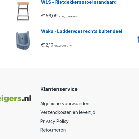
WLS - Rietdekkersstoel standaard
€
156,09
€
129,00
Excl. BTW
Waku - Laddervoet rechts buitendeel
€
12,10
€
10,00
Excl. BTW
Klantenservice
Algemene voorwaarden
Verzendkosten en levertijd
Privacy Policy
Retourneren