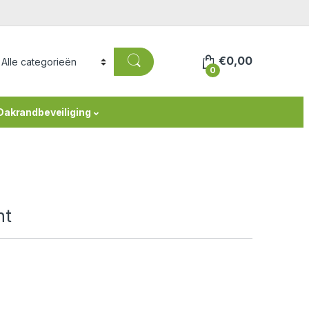
€
0,00
0
Dakrandbeveiliging
nt