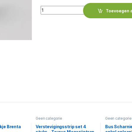
Quantity
Toevoegen 
Geen categorie
Geen categorie
je Brenta
Verstevigingsstrip set 4
Bus Scharnie
stuks – Taurus Magazijntrap
enkel oploop