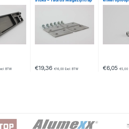
Magazijntrap
€
19,36
€
6,05
xcl. BTW
€
16,00
Excl. BTW
€
5,00