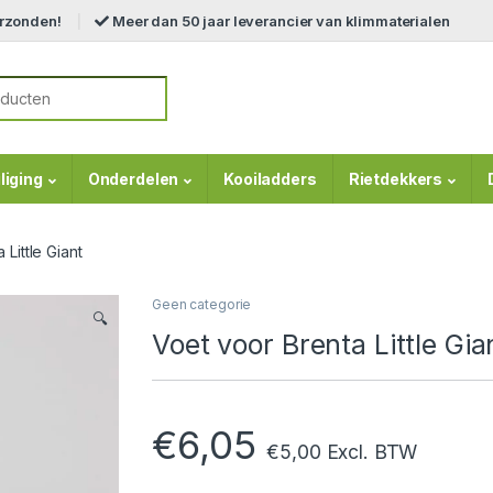
erzonden!
Meer dan 50 jaar leverancier van klimmaterialen
r:
liging
Onderdelen
Kooiladders
Rietdekkers
Little Giant
Geen categorie
🔍
Voet voor Brenta Little Gia
€
6,05
€
5,00
Excl. BTW