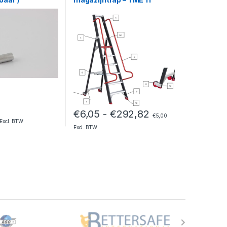
 / Andes
Prijsklasse: €6,
€
6,05
-
€
292,82
€
5,00
Excl. BTW
Excl. BTW