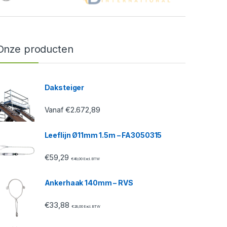
Onze producten
Daksteiger
€
2.672,89
Vanaf
Leeflijn Ø11mm 1.5m – FA3050315
€
59,29
€
49,00
Excl. BTW
Ankerhaak 140mm – RVS
€
33,88
€
28,00
Excl. BTW