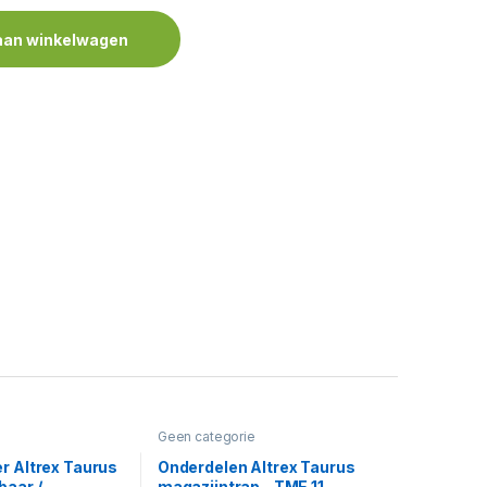
aan winkelwagen
Geen categorie
r Altrex Taurus
Onderdelen Altrex Taurus
baar /
magazijntrap – TME 11