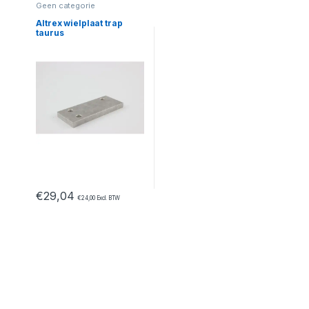
Geen categorie
Altrex wielplaat trap
taurus
€
29,04
€
24,00
Excl. BTW