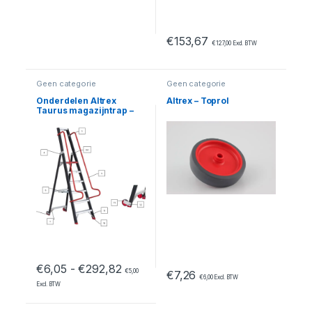
€
153,67
€
127,00
Excl. BTW
Geen categorie
Geen categorie
Onderdelen Altrex
Altrex – Toprol
Taurus magazijntrap –
TME 11
Prijsklasse: €6,05 tot €292,82
€
6,05
-
€
292,82
€
5,00
€
7,26
€
6,00
Excl. BTW
Excl. BTW