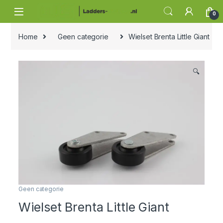
Skip to navigation
Skip to content
0
Home
Geen categorie
Wielset Brenta Little Giant
🔍
Geen categorie
Wielset Brenta Little Giant