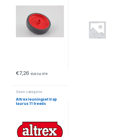
€
7,26
€
6,00
Excl. BTW
Geen categorie
Altrex leuningset trap
taurus 11 treeds