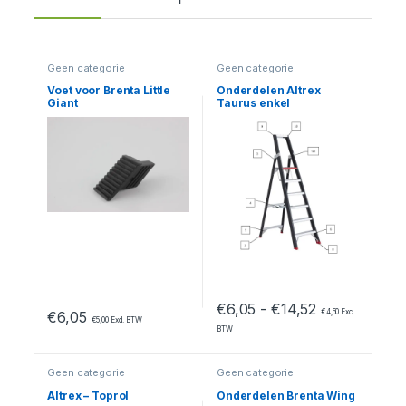
Geen categorie
Geen categorie
Voet voor Brenta Little
Onderdelen Altrex
Giant
Taurus enkel
oploopbaar – TGB 6/7
Prijsklasse: 
€
6,05
-
€
14,52
€
4,50
Excl.
€
6,05
€
5,00
Excl. BTW
BTW
Geen categorie
Geen categorie
Altrex – Toprol
Onderdelen Brenta Wing