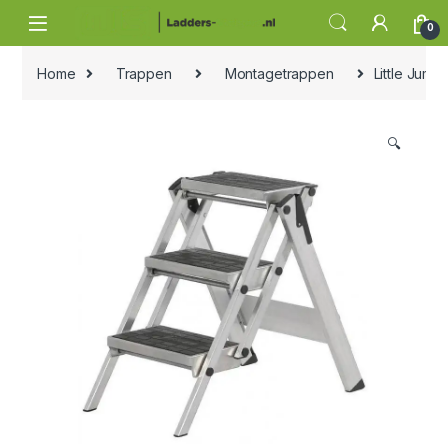
Skip to navigation
Skip to content
0
Home
Trappen
Montagetrappen
Little Jum
🔍