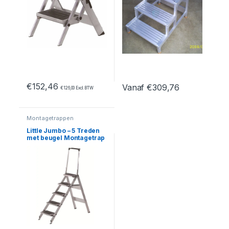
€
152,46
Vanaf
€
309,76
€
126,00
Excl. BTW
Dit product heeft meerdere var
Montagetrappen
Little Jumbo – 5 Treden
met beugel Montagetrap