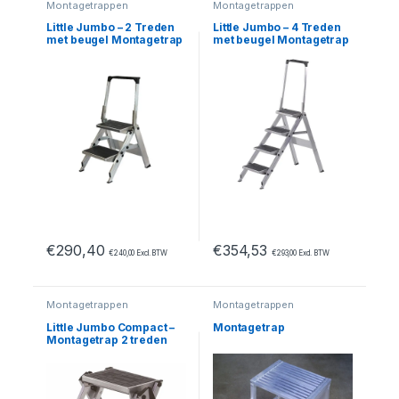
Montagetrappen
Montagetrappen
Little Jumbo – 2 Treden
Little Jumbo – 4 Treden
met beugel Montagetrap
met beugel Montagetrap
€
290,40
€
354,53
€
240,00
Excl. BTW
€
293,00
Excl. BTW
Montagetrappen
Montagetrappen
Little Jumbo Compact –
Montagetrap
Montagetrap 2 treden