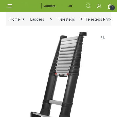
Skip to navigation
Skip to content
0
Home
Ladders
Telesteps
Telesteps Prime Lin
🔍