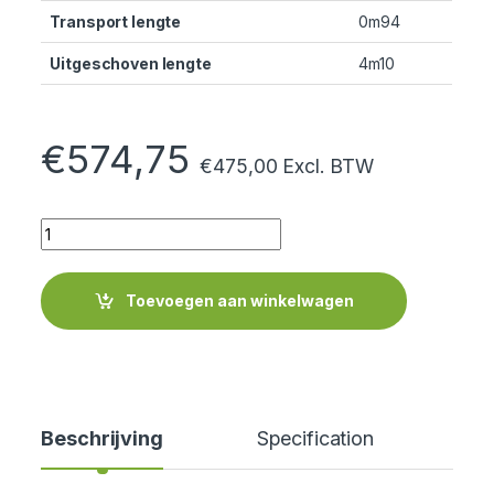
Transport lengte
0m94
Uitgeschoven lengte
4m10
€
574,75
€
475,00
Excl. BTW
Quantity
Toevoegen aan winkelwagen
Beschrijving
Specification
Cer