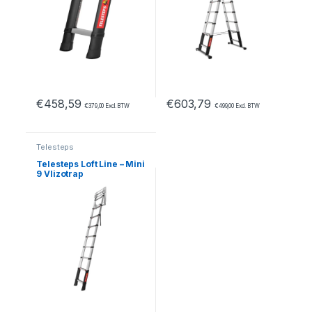
€
458,59
€
603,79
€
379,00
Excl. BTW
€
499,00
Excl. BTW
Telesteps
Telesteps Loft Line – Mini
9 Vlizotrap