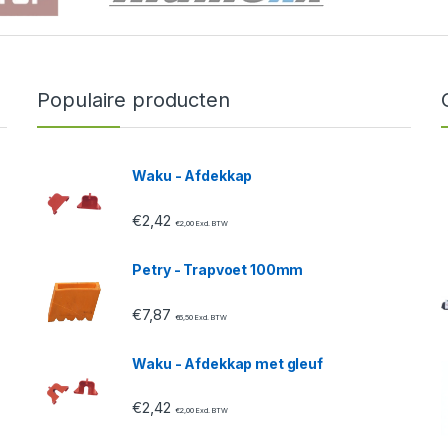
Populaire producten
Waku - Afdekkap
€
2,42
€
2,00
Excl. BTW
Petry - Trapvoet 100mm
€
7,87
€
6,50
Excl. BTW
Waku - Afdekkap met gleuf
€
2,42
€
2,00
Excl. BTW