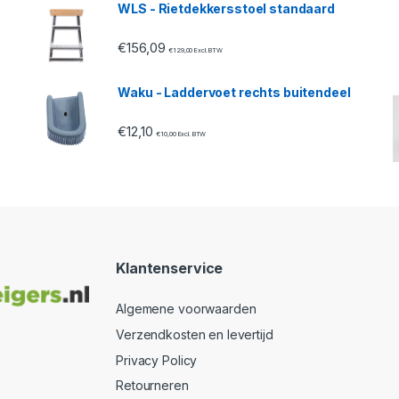
WLS - Rietdekkersstoel standaard
€
156,09
€
129,00
Excl. BTW
Waku - Laddervoet rechts buitendeel
€
12,10
€
10,00
Excl. BTW
Klantenservice
Algemene voorwaarden
Verzendkosten en levertijd
Privacy Policy
Retourneren