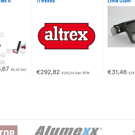
TME 6
11 treeds
Little Giant
Prijsklasse: €6,05 tot €153,67
3,67
€
5,00
Excl.
€
292,82
€
31,46
€
242,00
Excl. BTW
€
26