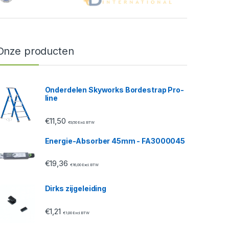
Onze producten
Onderdelen Skyworks Bordestrap Pro-
line
€
11,50
€
9,50
Excl. BTW
Energie-Absorber 45mm - FA3000045
€
19,36
€
16,00
Excl. BTW
Dirks zijgeleiding
€
1,21
€
1,00
Excl. BTW