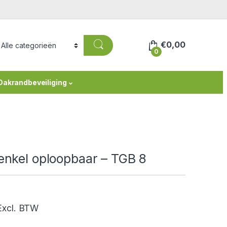
€
0,00
0
Dakrandbeveiliging
enkel oploopbaar – TGB 8
sklasse: €6,05 tot €14,52
xcl. BTW