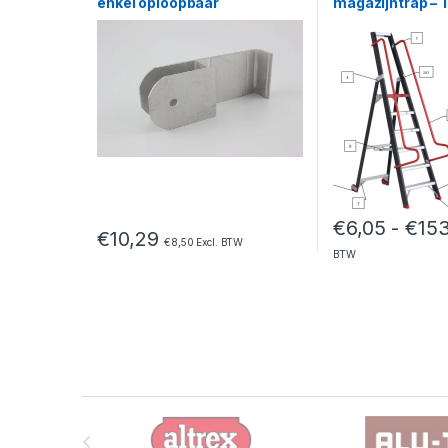
enkel oploopbaar
magazijntrap – 
/magazijntrap
€
6,05
-
€
15
€
10,29
€
8,50
Excl. BTW
BTW
B