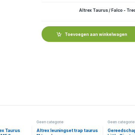
Altrex Taurus / Falco - Tr
Dit product heeft meerdere variaties. Deze 
Toevoegen aan winkelwagen
Geen categorie
Geen categorie
ex Taurus
Altrex leuningset trap taurus
Gereedschap