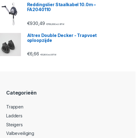
Reddingslier Staalkabel 10.0m –
FA2040110
€
930,49
€
769,00
Excl. BTW
Altrex Double Decker - Trapvoet
oploopzijde
€
6,66
€
5,50
Excl. BTW
Categorieën
Trappen
Ladders
Steigers
Valbeveiliging