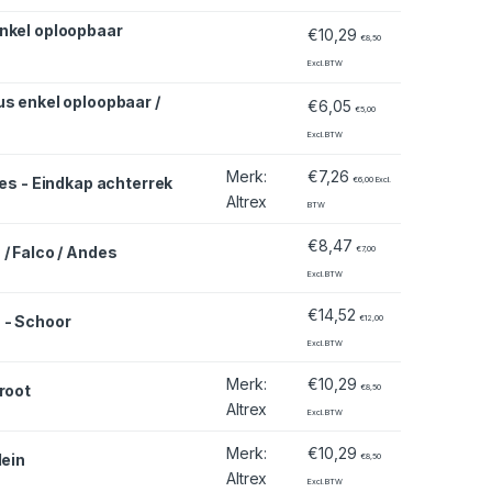
enkel oploopbaar
€
10,29
€
8,50
Excl. BTW
us enkel oploopbaar /
€
6,05
€
5,00
Excl. BTW
Merk
:
€
7,26
des - Eindkap achterrek
€
6,00
Excl.
Altrex
BTW
€
8,47
/ Falco / Andes
€
7,00
Excl. BTW
€
14,52
 - Schoor
€
12,00
Excl. BTW
Merk
:
€
10,29
root
€
8,50
Altrex
Excl. BTW
Merk
:
€
10,29
lein
€
8,50
Altrex
Excl. BTW