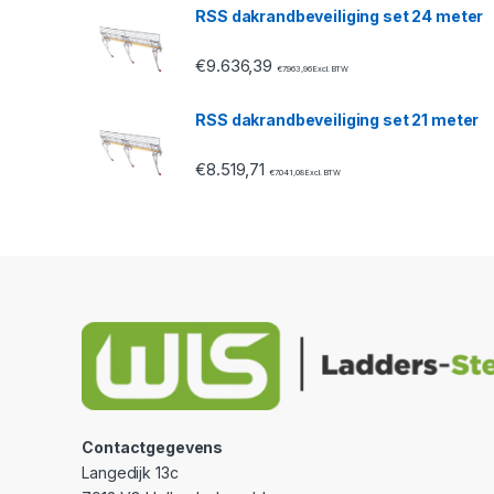
RSS dakrandbeveiliging set 24 meter
l
€
9.636,39
€
7.963,96
Excl. BTW
RSS dakrandbeveiliging set 21 meter
€
8.519,71
€
7.041,08
Excl. BTW
Contactgegevens
Langedijk 13c