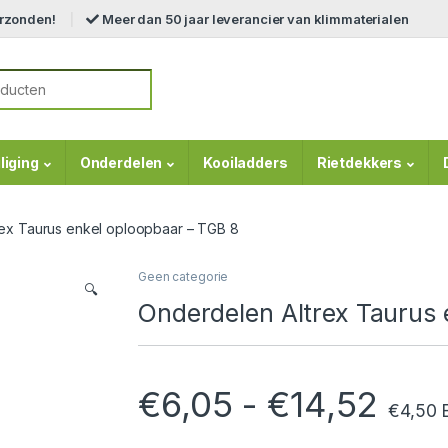
erzonden!
Meer dan 50 jaar leverancier van klimmaterialen
r:
liging
Onderdelen
Kooiladders
Rietdekkers
ex Taurus enkel oploopbaar – TGB 8
Geen categorie
🔍
Onderdelen Altrex Taurus 
Prij
€
6,05
-
€
14,52
€
4,50
E