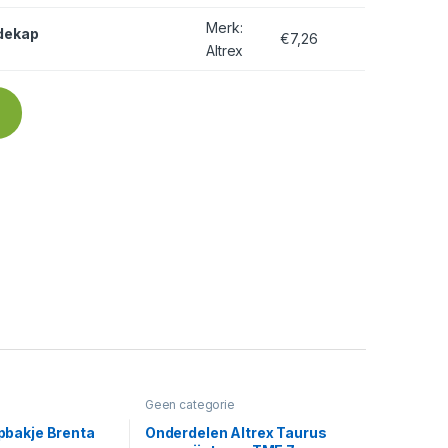
Merk
:
edekap
€
7,26
optie kan gekozen worden op de productpagina
Altrex
Geen categorie
bakje Brenta
Onderdelen Altrex Taurus