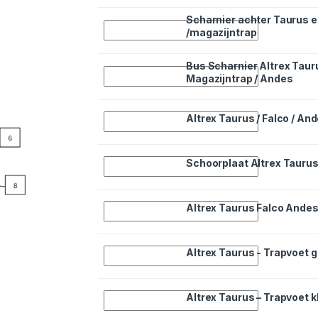
Scharnier achter Taurus 
Quantity
/magazijntrap
Bus Scharnier Altrex Taur
Quantity
Magazijntrap / Andes
Quantity
Altrex Taurus / Falco / An
Quantity
Schoorplaat Altrex Taurus 
Quantity
Altrex Taurus Falco Andes
Quantity
Altrex Taurus - Trapvoet g
Quantity
Altrex Taurus – Trapvoet k