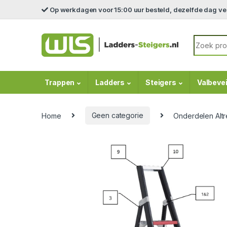
Skip to navigation
Skip to content
Op werkdagen voor 15:00 uur besteld, dezelfde dag v
Search fo
Trappen
Ladders
Steigers
Valbevei
Home
Geen categorie
Onderdelen Altr