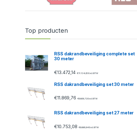
r
a
n
Top producten
d
s
RSS dakrandbeveiliging complete set
30 meter
C
€
13.472,14
a
€
11.134,00
Excl. BTW
RSS dakrandbeveiliging set 30 meter
r
€
11.869,76
o
€
9.809,72
Excl. BTW
u
RSS dakrandbeveiliging set 27 meter
s
€
10.753,08
€
8.886,84
Excl. BTW
e