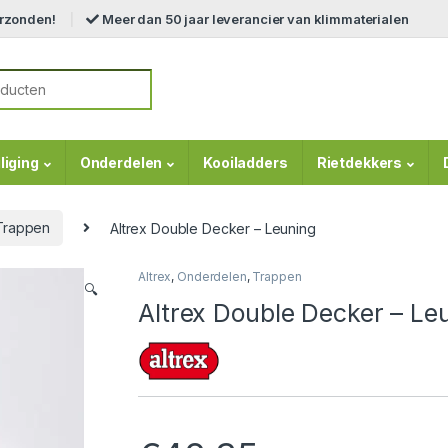
erzonden!
Meer dan 50 jaar leverancier van klimmaterialen
r:
liging
Onderdelen
Kooiladders
Rietdekkers
Trappen
Altrex Double Decker – Leuning
Altrex
,
Onderdelen
,
Trappen
🔍
Altrex Double Decker – Le