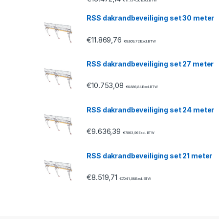
a
€
11.134,00
Excl. BTW
RSS dakrandbeveiliging set 30 meter
r
€
11.869,76
o
€
9.809,72
Excl. BTW
u
RSS dakrandbeveiliging set 27 meter
s
€
10.753,08
€
8.886,84
Excl. BTW
e
RSS dakrandbeveiliging set 24 meter
l
€
9.636,39
€
7.963,96
Excl. BTW
RSS dakrandbeveiliging set 21 meter
€
8.519,71
€
7.041,08
Excl. BTW