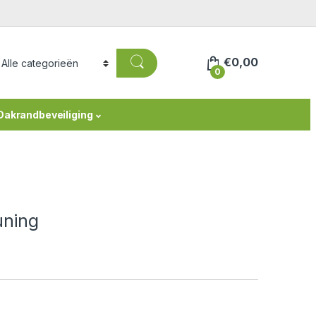
€
0,00
0
Dakrandbeveiliging
uning