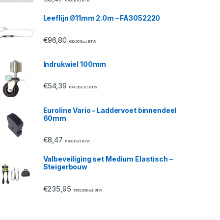
€
7,00
Excl. BTW
Leeflijn Ø11mm 2.0m – FA3052220
€
96,80
€
80,00
Excl. BTW
Indrukwiel 100mm
€
54,39
€
44,95
Excl. BTW
Euroline Vario - Laddervoet binnendeel
60mm
€
8,47
€
7,00
Excl. BTW
Valbeveiliging set Medium Elastisch –
Steigerbouw
€
235,95
€
195,00
Excl. BTW