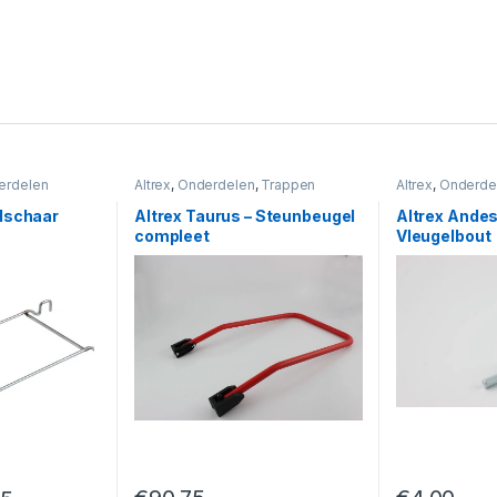
erdelen
Altrex
,
Onderdelen
,
Trappen
Altrex
,
Onderde
dschaar
Altrex Taurus – Steunbeugel
Altrex Andes
compleet
Vleugelbout