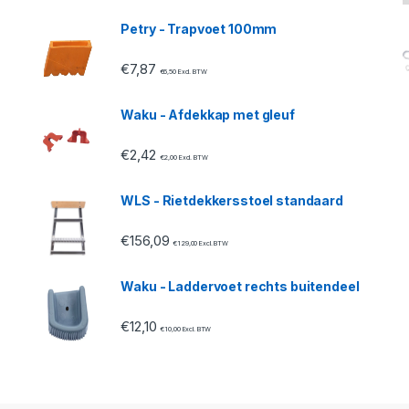
Petry - Trapvoet 100mm
€
7,87
€
6,50
Excl. BTW
Waku - Afdekkap met gleuf
€
2,42
€
2,00
Excl. BTW
WLS - Rietdekkersstoel standaard
€
156,09
€
129,00
Excl. BTW
Waku - Laddervoet rechts buitendeel
€
12,10
€
10,00
Excl. BTW