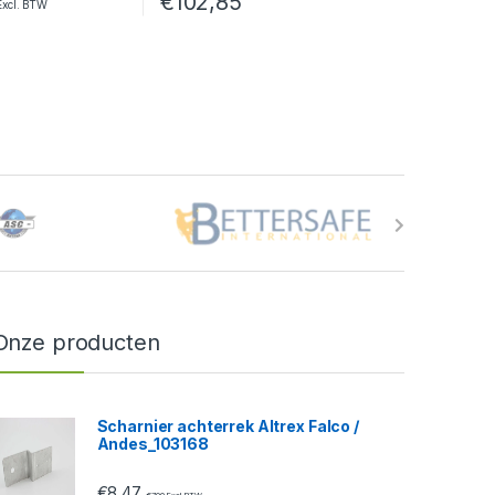
€
102,85
xcl. BTW
pagina
Dit product heeft meerdere variaties. Deze 
Onze producten
Scharnier achterrek Altrex Falco /
Andes_103168
€
8,47