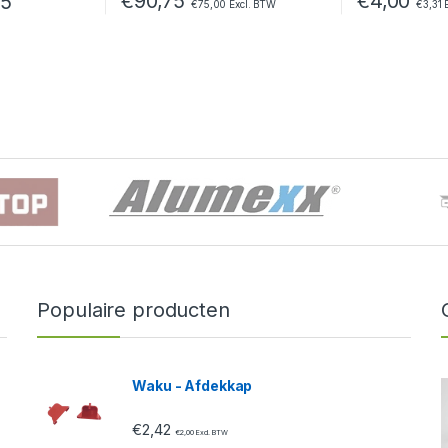
€
90,75
€
4,00
85
€
75,00
Excl. BTW
€
3,31
E
t meerdere variaties. Deze optie kan gekozen worden op de product
Populaire producten
Waku - Afdekkap
€
2,42
€
2,00
Excl. BTW