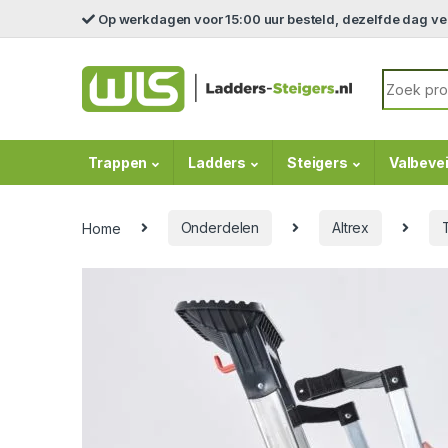
Skip to navigation
Skip to content
Op werkdagen voor 15:00 uur besteld, dezelfde dag v
Search fo
Trappen
Ladders
Steigers
Valbevei
Home
Onderdelen
Altrex