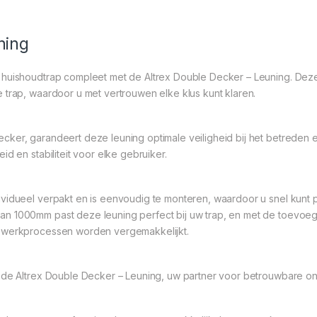
ning
 huishoudtrap compleet met de Altrex Double Decker – Leuning. Deze 
 trap, waardoor u met vertrouwen elke klus kunt klaren.
ker, garandeert deze leuning optimale veiligheid bij het betreden e
d en stabiliteit voor elke gebruiker.
ividueel verpakt en is eenvoudig te monteren, waardoor u snel kunt 
an 1000mm past deze leuning perfect bij uw trap, en met de toevoe
w werkprocessen worden vergemakkelijkt.
t de Altrex Double Decker – Leuning, uw partner voor betrouwbare o