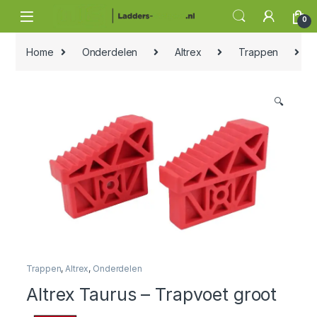
Skip to navigation
Skip to content
0
Home
Onderdelen
Altrex
Trappen
Al
🔍
Trappen
,
Altrex
,
Onderdelen
Altrex Taurus – Trapvoet groot