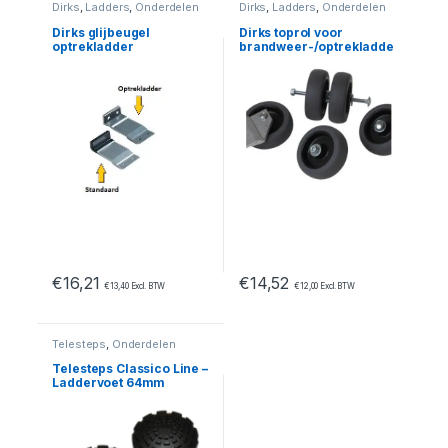
Dirks
,
Ladders
,
Onderdelen
Dirks
,
Ladders
,
Onderdelen
Dirks glijbeugel
Dirks toprol voor
optrekladder
brandweer-/optrekladde
r
€
16,21
€
14,52
€
13,40
Excl. BTW
€
12,00
Excl. BTW
Telesteps
,
Onderdelen
Telesteps Classico Line –
Laddervoet 64mm