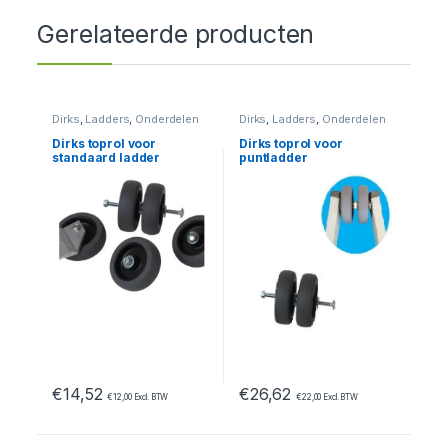
Gerelateerde producten
Dirks
,
Ladders
,
Onderdelen
Dirks
,
Ladders
,
Onderdelen
Dirks toprol voor
Dirks toprol voor
standaard ladder
puntladder
€
14,52
€
26,62
€
12,00
Excl. BTW
€
22,00
Excl. BTW