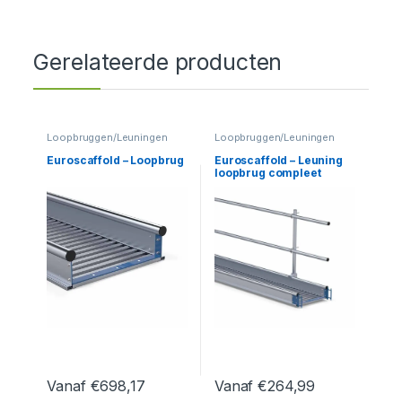
Gerelateerde producten
Loopbruggen/Leuningen
Loopbruggen/Leuningen
Euroscaffold – Loopbrug
Euroscaffold – Leuning
loopbrug compleet
Vanaf
€
698,17
Vanaf
€
264,99
Dit product heeft meerdere variaties. Deze optie kan geko
Dit product heeft meerdere var