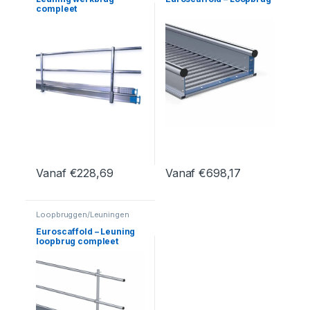
compleet
Vanaf
€
228,69
Vanaf
€
698,17
Dit product heeft meerdere variaties. Deze optie kan geko
Dit product heeft meerdere var
Loopbruggen/Leuningen
Euroscaffold – Leuning
loopbrug compleet