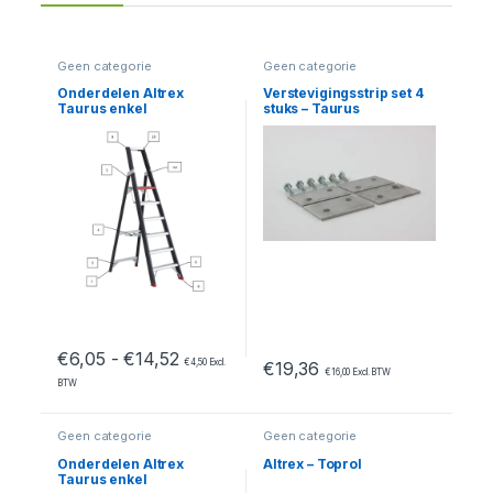
Geen categorie
Geen categorie
Onderdelen Altrex
Verstevigingsstrip set 4
Taurus enkel
stuks – Taurus
oploopbaar – TGB 3/4/5
Magazijntrap
Prijsklasse: €6,05 tot €14,52
€
6,05
-
€
14,52
€
4,50
Excl.
€
19,36
€
16,00
Excl. BTW
BTW
Geen categorie
Geen categorie
Onderdelen Altrex
Altrex – Toprol
Taurus enkel