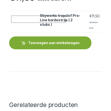
Skyworks trapslof Pro-
€
11,50
Quantity
Line bordestrap ( 2
€
9,50
Excl.
stuks )
BTW
Toevoegen aan winkelwagen
Gerelateerde producten