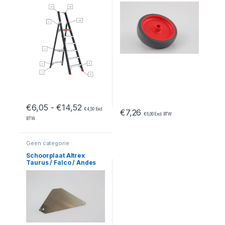
oploopbaar – TGB 10/12
Prijsklasse: €6,05 tot €14,52
€
6,05
-
€
14,52
€
4,50
Excl.
€
7,26
€
6,00
Excl. BTW
BTW
Geen categorie
Schoorplaat Altrex
Taurus / Falco / Andes