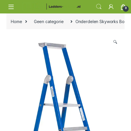
Skip to navigation
Skip to content
0
Home
Geen categorie
Onderdelen Skyworks Bordes
🔍