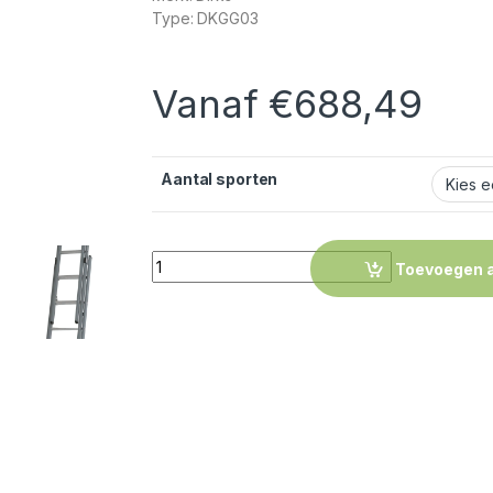
Type: DKGG03
Vanaf
€
688,49
Aantal sporten
Quantity
Toevoegen 