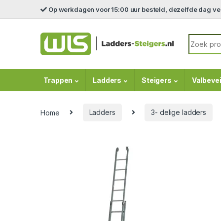
Skip to navigation
Skip to content
Op werkdagen voor 15:00 uur besteld, dezelfde dag v
Search fo
Trappen
Ladders
Steigers
Valbevei
Home
Ladders
3- delige ladders