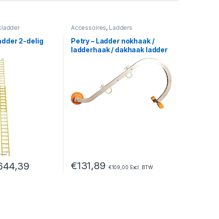
kladder
Accessoires
,
Ladders
adder 2-delig
Petry – Ladder nokhaak /
ladderhaak / dakhaak ladder
€
131,89
.644,39
€
109,00
Excl. BTW
pagina
e kan gekozen worden op de productpagina
eeft meerdere variaties. Deze optie kan gekozen worden op de prod