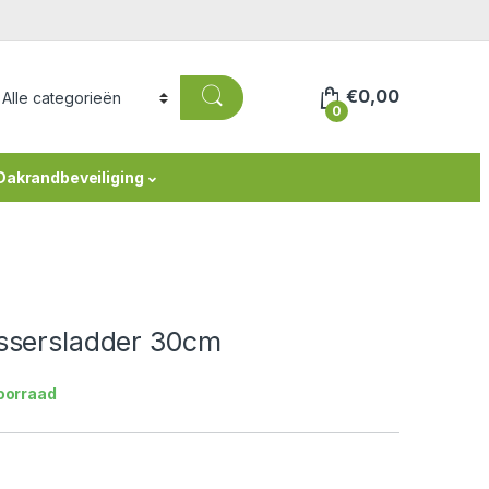
€
0,00
0
Dakrandbeveiliging
assersladder 30cm
oorraad