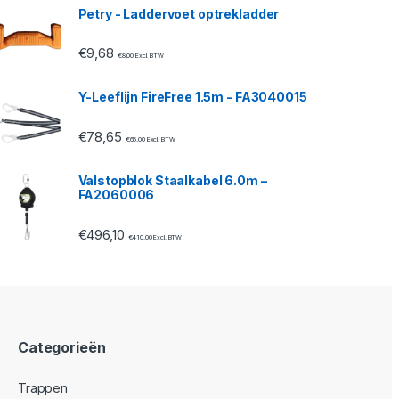
Petry - Laddervoet optrekladder
€
9,68
€
8,00
Excl. BTW
Y-Leeflijn FireFree 1.5m - FA3040015
€
78,65
€
65,00
Excl. BTW
Valstopblok Staalkabel 6.0m –
FA2060006
€
496,10
€
410,00
Excl. BTW
Categorieën
Trappen