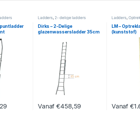
ladders
Ladders
,
2- delige ladders
Ladders
,
Optre
 puntladder
Dirks – 2-Delige
LM – Optrekl
nt
glazenwassersladder 35cm
(kunststof)
,29
Vanaf
€
458,59
Vanaf
€
1
an gekozen worden op de productpagina
t meerdere variaties. Deze optie kan gekozen worden op de product
Dit product heeft meerdere variaties. Deze opti
Dit product h