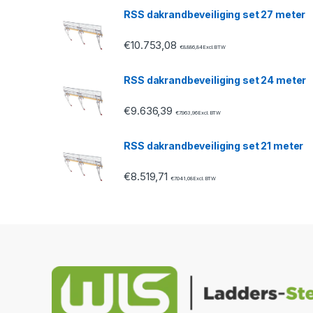
u
RSS dakrandbeveiliging set 27 meter
s
€
10.753,08
€
8.886,84
Excl. BTW
e
RSS dakrandbeveiliging set 24 meter
l
€
9.636,39
€
7.963,96
Excl. BTW
RSS dakrandbeveiliging set 21 meter
€
8.519,71
€
7.041,08
Excl. BTW