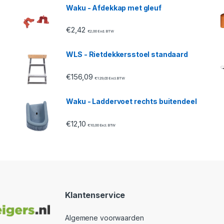
Waku - Afdekkap met gleuf
€
2,42
€
2,00
Excl. BTW
WLS - Rietdekkersstoel standaard
€
156,09
€
129,00
Excl. BTW
Waku - Laddervoet rechts buitendeel
€
12,10
€
10,00
Excl. BTW
Klantenservice
Algemene voorwaarden