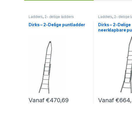
Ladders
,
2- delige ladders
Ladders
,
2- delige 
Dirks – 2-Delige puntladder
Dirks – 2-Delige
neerklapbare pu
Vanaf
€
470,69
Vanaf
€
664
Dit product heeft meerdere variaties. Deze optie k
Dit product heef