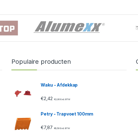
Populaire producten
Waku - Afdekkap
€
2,42
€
2,00
Excl. BTW
Petry - Trapvoet 100mm
€
7,87
€
6,50
Excl. BTW