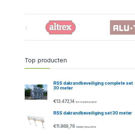
B
r
a
n
Top producten
d
s
RSS dakrandbeveiliging complete set
30 meter
C
€
13.472,14
a
€
11.134,00
Excl. BTW
RSS dakrandbeveiliging set 30 meter
r
€
11.869,76
o
€
9.809,72
Excl. BTW