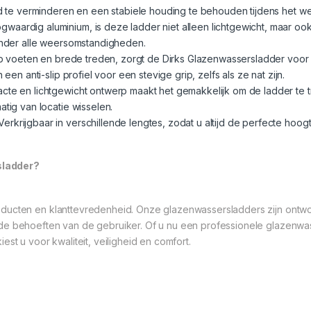
d te verminderen en een stabiele houding te behouden tijdens het w
gwaardig aluminium, is deze ladder niet alleen lichtgewicht, maar oo
onder alle weersomstandigheden.
lip voeten en brede treden, zorgt de Dirks Glazenwassersladder voor 
en anti-slip profiel voor een stevige grip, zelfs als ze nat zijn.
acte en lichtgewicht ontwerp maakt het gemakkelijk om de ladder te t
tig van locatie wisselen.
 Verkrijgbaar in verschillende lengtes, zodat u altijd de perfecte ho
sladder?
ducten en klanttevredenheid. Onze glazenwassersladders zijn ontwor
 de behoeften van de gebruiker. Of u nu een professionele glazenwa
st u voor kwaliteit, veiligheid en comfort.