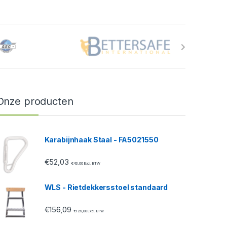
Onze producten
Karabijnhaak Staal - FA5021550
€
52,03
€
43,00
Excl. BTW
WLS - Rietdekkersstoel standaard
€
156,09
€
129,00
Excl. BTW