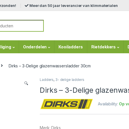
erzonden!
Meer dan 50 jaar leverancier van klimmaterialen
r:
liging
Onderdelen
Kooiladders
Rietdekkers
Dirks – 3-Delige glazenwassersladder 30cm
Ladders
,
3- delige ladders
🔍
Dirks – 3-Delige glazenw
Availability:
Op v
Merk: Dirks