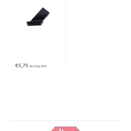
€
5,75
€
4,75
Excl. BTW
B