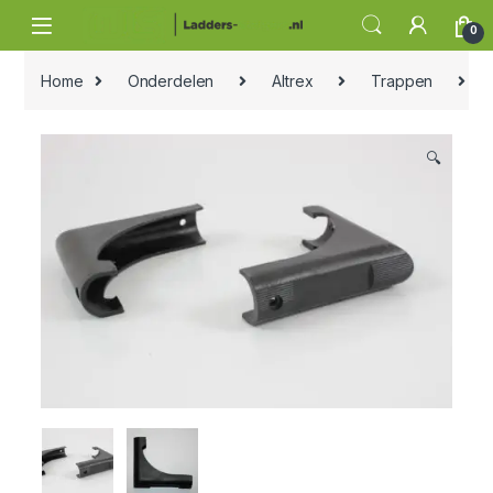
Skip to navigation
Skip to content
0
Home
Onderdelen
Altrex
Trappen
Al
🔍