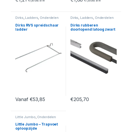
€
1,00
Excl. BTW
€
1,55
Excl. BTW
Dirks
,
Ladders
,
Onderdelen
Dirks
,
Ladders
,
Onderdelen
Dirks RVS spreidschaar
Dirks rubberen
ladder
doorlopend latoog zwart
Vanaf
€
53,85
€
205,70
Dit product heeft meerdere variaties. Deze optie kan geko
Dit product heeft meerdere var
Little Jumbo
,
Onderdelen
Little Jumbo – Trapvoet
oploopzijde