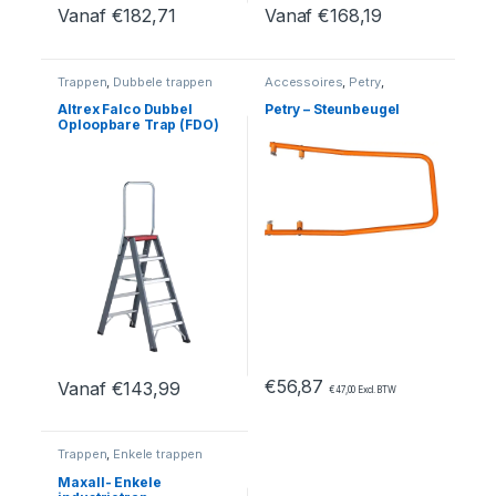
Vanaf
€
182,71
Vanaf
€
168,19
Dit product heeft meerdere variaties. Deze optie kan geko
Dit product heeft meerdere var
Trappen
,
Dubbele trappen
Accessoires
,
Petry
,
Trappen
,
Trappen
onderdelen
Altrex Falco Dubbel
Petry – Steunbeugel
Oploopbare Trap (FDO)
€
56,87
Vanaf
€
143,99
€
47,00
Excl. BTW
Dit product heeft meerdere variaties. Deze optie kan geko
Trappen
,
Enkele trappen
Maxall- Enkele