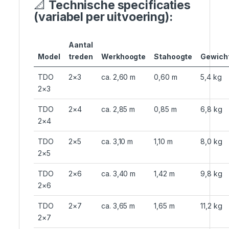
📐
Technische specificaties
(variabel per uitvoering):
Aantal
Model
treden
Werkhoogte
Stahoogte
Gewich
TDO
2×3
ca. 2,60 m
0,60 m
5,4 kg
2×3
TDO
2×4
ca. 2,85 m
0,85 m
6,8 kg
2×4
TDO
2×5
ca. 3,10 m
1,10 m
8,0 kg
2×5
TDO
2×6
ca. 3,40 m
1,42 m
9,8 kg
2×6
TDO
2×7
ca. 3,65 m
1,65 m
11,2 kg
2×7