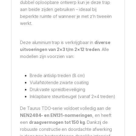
dubbel oploopbare ontwerp kun je deze trap
aan beide zijden gebruiken – ideaal bij
beperkte ruimte of wanneer je met z’n tweeën
werkt.
Deze aluminium trap is verkrijgbaar in
diverse
uitvoeringen van 2×3 t/m 2×12 treden
. Alle
modellen zijn voorzien van:
Brede antislip treden (8 cm)
Vuilafstotende zwarte coating
Drukvaste spreidbeveiliging
Inklapbare steunbeugel (vanaf 2×4 treden)
De Taurus TDO-serie voldoet volledig aan de
NEN2484- en EN131-normeringen
, en heeft
een
draagvermogen tot 150 kg
. Dankzij de
robuuste constructie en doordachte afwerking