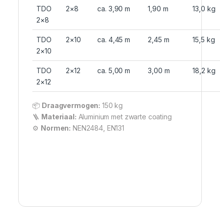
TDO
2×8
ca. 3,90 m
1,90 m
13,0 kg
2×8
TDO
2×10
ca. 4,45 m
2,45 m
15,5 kg
2×10
TDO
2×12
ca. 5,00 m
3,00 m
18,2 kg
2×12
📦
Draagvermogen:
150 kg
🪜
Materiaal:
Aluminium met zwarte coating
⚙️
Normen:
NEN2484, EN131