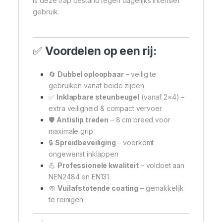
is deze trap bestand tegen dagelijks intensief
gebruik.
✅
Voordelen op een rij:
🔄
Dubbel oploopbaar
– veilig te
gebruiken vanaf beide zijden
✅
Inklapbare steunbeugel
(vanaf 2×4) –
extra veiligheid & compact vervoer
🛡
Antislip treden
– 8 cm breed voor
maximale grip
🔒
Spreidbeveiliging
– voorkomt
ongewenst inklappen
💪
Professionele kwaliteit
– voldoet aan
NEN2484 en EN131
🧼
Vuilafstotende coating
– gemakkelijk
te reinigen