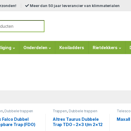
erzonden!
Meer dan 50 jaar leverancier van klimmaterialen
r:
liging
Onderdelen
Kooiladders
Rietdekkers
en
,
Dubbele trappen
Trappen
,
Dubbele trappen
Telesco
x Falco Dubbel
Altrex Taurus Dubbele
Maxall
pbare Trap (FDO)
Trap TDO – 2×3 t/m 2×12
Treden | Professionele