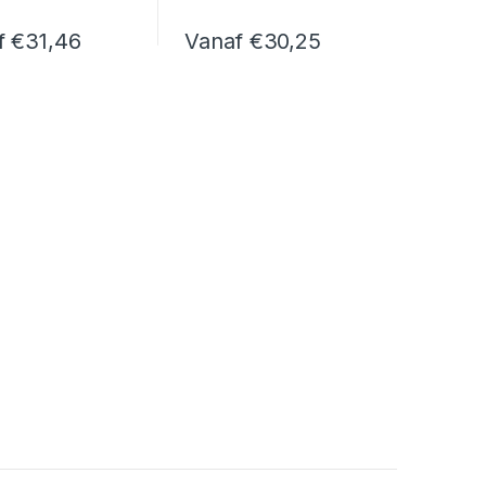
f
€
31,46
Vanaf
€
30,25
 de productpagina
Deze optie kan gekozen worden op de productpagina
duct heeft meerdere variaties. Deze optie kan gekozen worden op 
Dit product heeft meerdere variaties. De
 de productpagina