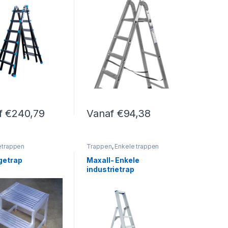
f
€
240,79
Vanaf
€
94,38
 de productpagina
Deze optie kan gekozen worden op de productpagina
duct heeft meerdere variaties. Deze optie kan gekozen worden op 
Dit product heeft meerdere variaties. De
trappen
Trappen
,
Enkele trappen
getrap
Maxall- Enkele
industrietrap