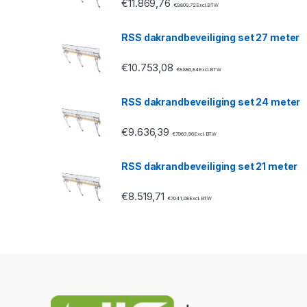
€
11.869,76
o
€
9.809,72
Excl. BTW
u
RSS dakrandbeveiliging set 27 meter
s
€
10.753,08
€
8.886,84
Excl. BTW
e
RSS dakrandbeveiliging set 24 meter
l
€
9.636,39
€
7.963,96
Excl. BTW
RSS dakrandbeveiliging set 21 meter
€
8.519,71
€
7.041,08
Excl. BTW