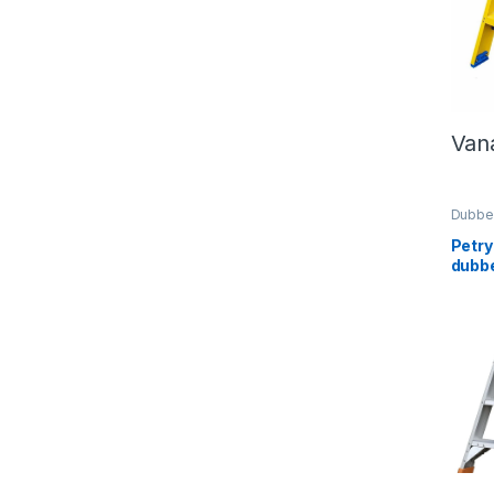
Van
Dit p
Dubbel
Indust
Petry
dubbe