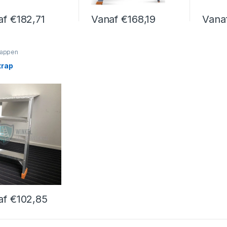
af
€
182,71
Vanaf
€
168,19
Vana
roduct heeft meerdere variaties. Deze optie kan gekozen worden op
Dit product heeft meerdere variaties. 
Dit pro
rappen
trap
af
€
102,85
roduct heeft meerdere variaties. Deze optie kan gekozen worden op