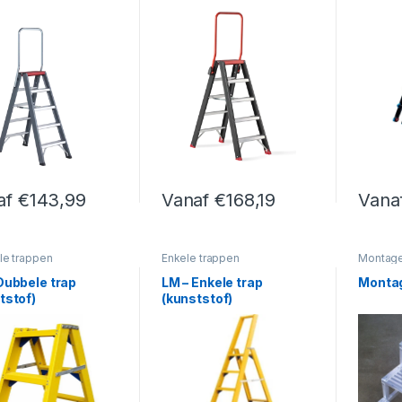
Dubbel Oploopbare Trap
af
€
143,99
Vanaf
€
168,19
Vana
roduct heeft meerdere variaties. Deze optie kan gekozen worden op
Dit product heeft meerdere variaties. 
Dit pro
e trappen
Enkele trappen
Montage
Dubbele trap
LM – Enkele trap
Monta
tstof)
(kunststof)