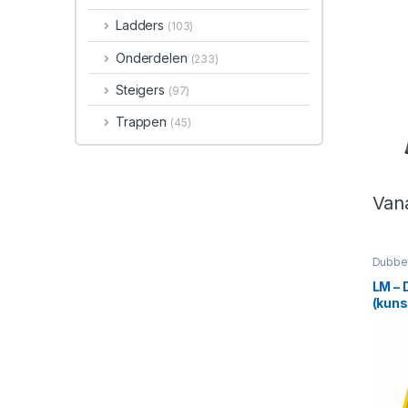
Ladders
(103)
Onderdelen
(233)
Steigers
(97)
Trappen
(45)
Van
Dit p
Dubbel
LM – 
(kuns