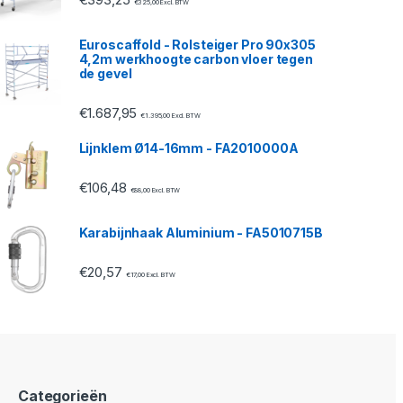
€
325,00
Excl. BTW
Euroscaffold - Rolsteiger Pro 90x305
4,2m werkhoogte carbon vloer tegen
de gevel
€
1.687,95
€
1.395,00
Excl. BTW
Lijnklem Ø14-16mm - FA2010000A
€
106,48
€
88,00
Excl. BTW
Karabijnhaak Aluminium - FA5010715B
€
20,57
€
17,00
Excl. BTW
Categorieën