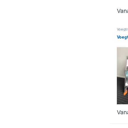
Van
Dit p
Voegt
Voeg
Van
Dit p