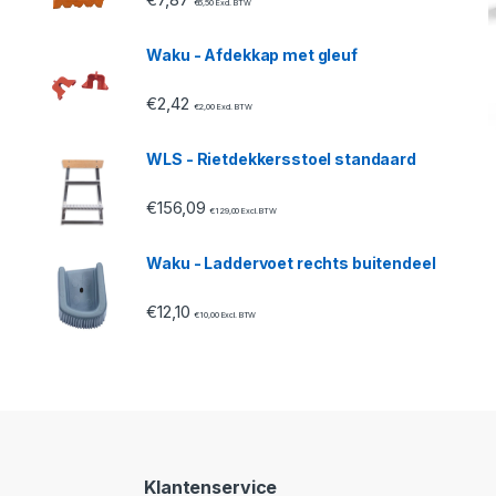
€
6,50
Excl. BTW
Waku - Afdekkap met gleuf
€
2,42
€
2,00
Excl. BTW
WLS - Rietdekkersstoel standaard
€
156,09
€
129,00
Excl. BTW
Waku - Laddervoet rechts buitendeel
€
12,10
€
10,00
Excl. BTW
Klantenservice