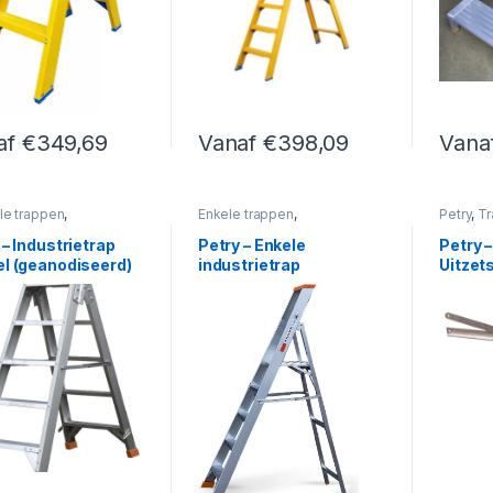
af
€
349,69
Vanaf
€
398,09
Vana
roduct heeft meerdere variaties. Deze optie kan gekozen worden op
Dit product heeft meerdere variaties. 
Dit pro
e trappen
,
Enkele trappen
,
Petry
,
Tr
rietrappen
,
Trappen
Industrietrappen
,
Trappen
 – Industrietrap
Petry – Enkele
Petry –
l (geanodiseerd)
industrietrap
Uitzet
bordes