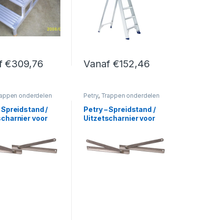
f
€
309,76
Vanaf
€
152,46
 de productpagina
Deze optie kan gekozen worden op de productpagina
duct heeft meerdere variaties. Deze optie kan gekozen worden op 
Dit product heeft meerdere variaties. De
appen onderdelen
Petry
,
Trappen onderdelen
 Spreidstand /
Petry – Spreidstand /
scharnier voor
Uitzetscharnier voor
trap
dubbele trappen