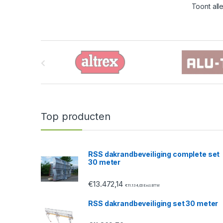
Toont alle
B
r
a
n
Top producten
d
s
RSS dakrandbeveiliging complete set
30 meter
C
€
13.472,14
a
€
11.134,00
Excl. BTW
RSS dakrandbeveiliging set 30 meter
r