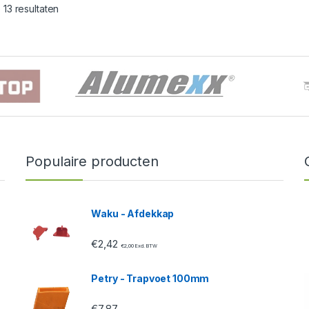
 13 resultaten
Populaire producten
Waku - Afdekkap
€
2,42
€
2,00
Excl. BTW
Petry - Trapvoet 100mm
€
7,87