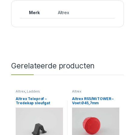
Merk
Altrex
Gerelateerde producten
Altrex
,
Ladders
Altrex
Altrex Teleprof –
Altrex RS5/MiTOWER –
Tredekap sleufgat
Voet Ø45,7mm
driehoeksstabilisator /
zijsteun