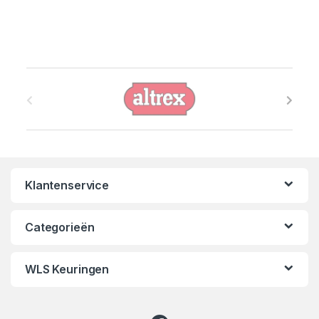
B
r
a
n
Klantenservice
d
s
Categorieën
C
WLS Keuringen
a
r