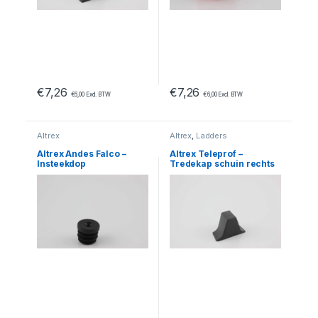
€
7,26
€
7,26
€
6,00
Excl. BTW
€
6,00
Excl. BTW
Altrex
Altrex
,
Ladders
Altrex Andes Falco –
Altrex Teleprof –
Insteekdop
Tredekap schuin rechts