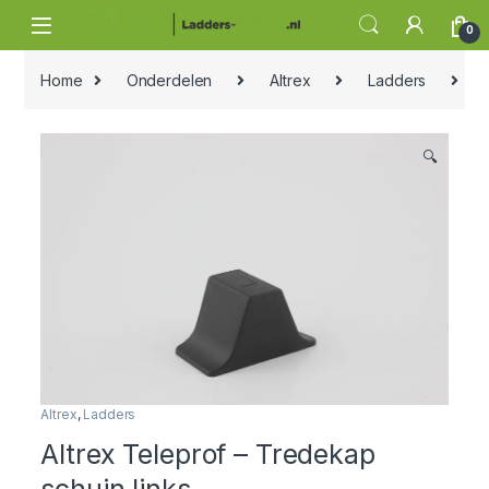
Skip to navigation
Skip to content
0
Home
Onderdelen
Altrex
Ladders
Al
🔍
Altrex
,
Ladders
Altrex Teleprof – Tredekap