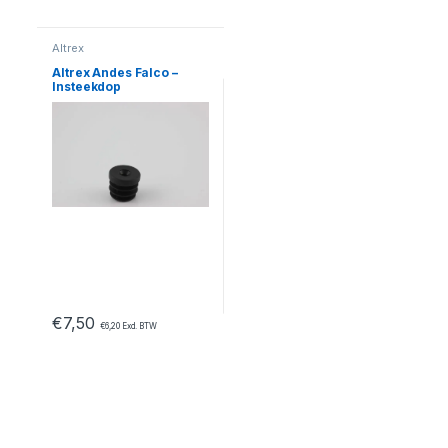
Altrex
Altrex Andes Falco –
Insteekdop
€
7,50
€
6,20
Excl. BTW