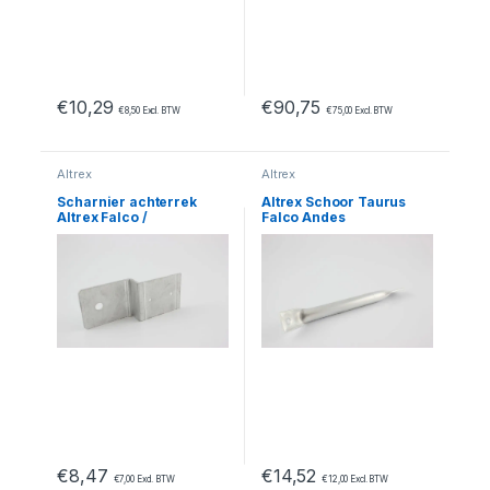
€
10,29
€
90,75
€
8,50
Excl. BTW
€
75,00
Excl. BTW
Altrex
Altrex
Scharnier achterrek
Altrex Schoor Taurus
Altrex Falco /
Falco Andes
Andes_103168
€
8,47
€
14,52
€
7,00
Excl. BTW
€
12,00
Excl. BTW