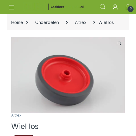
Skip to navigation
Skip to content
0
Home
Onderdelen
Altrex
Wiel los
🔍
Altrex
Wiel los