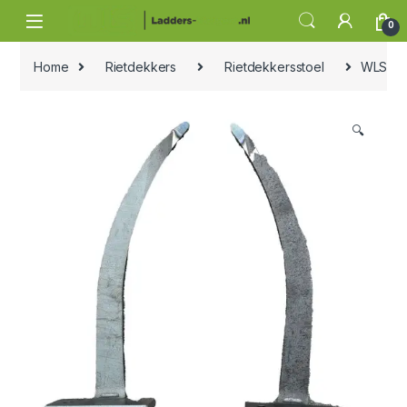
Skip to navigation
Skip to content
0
Home
Rietdekkers
Rietdekkersstoel
WLS – I
🔍