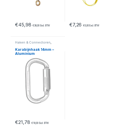
€
45,98
€
7,26
€
38,00
Excl. BTW
€
6,00
Excl. BTW
Haken & Connectoren
,
Valbeveiliging
Karabijnhaak 14mm –
Aluminium
€
21,78
€
18,00
Excl. BTW