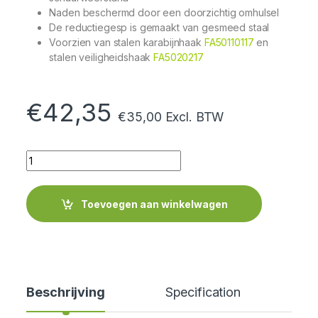
Naden beschermd door een doorzichtig omhulsel
De reductiegesp is gemaakt van gesmeed staal
Voorzien van stalen karabijnhaak
FA50110117
en
stalen veiligheidshaak
FA5020217
€
42,35
€
35,00
Excl. BTW
Quantity
Toevoegen aan winkelwagen
Beschrijving
Specification
Cer