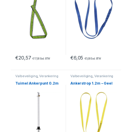
€
20,57
€
6,05
€
17,00
Excl. BTW
€
5,00
Excl. BTW
Valbeveiliging
,
Verankering
Valbeveiliging
,
Verankering
Tuimel Ankerpunt 0.2m
Ankerstrop 1.2m – Geel