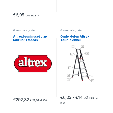
€
6,05
€
5,00
Excl. BTW
Geen categorie
Geen categorie
Altrex leuningset trap
Onderdelen Altrex
taurus 11 treeds
Taurus enkel
oploopbaar – TGB 6/7
Prijsklasse: 
€
6,05
-
€
14,52
€
4,50
Excl.
€
292,82
€
242,00
Excl. BTW
BTW