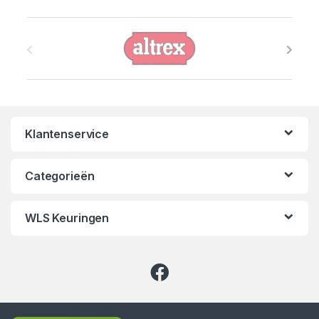
B
r
a
n
Klantenservice
d
s
Categorieën
C
WLS Keuringen
a
r
o
u