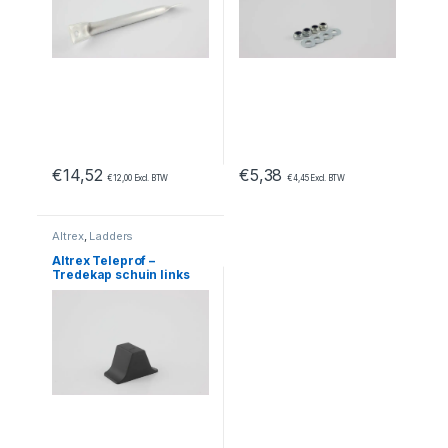
€
14,52
€
5,38
€
12,00
Excl. BTW
€
4,45
Excl. BTW
Altrex
,
Ladders
Altrex Teleprof –
Tredekap schuin links