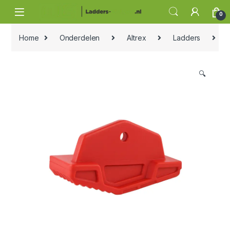
Skip to navigation
Skip to content
0
Home
Onderdelen
Altrex
Ladders
Al
🔍