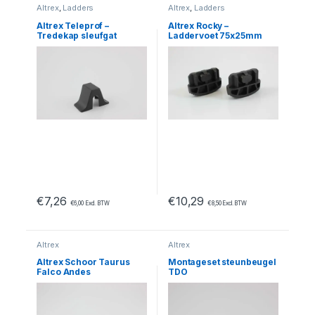
Altrex
,
Ladders
Altrex
,
Ladders
Altrex Teleprof –
Altrex Rocky –
Tredekap sleufgat
Laddervoet 75x25mm
€
7,26
€
10,29
€
6,00
Excl. BTW
€
8,50
Excl. BTW
Altrex
Altrex
Altrex Schoor Taurus
Montageset steunbeugel
Falco Andes
TDO