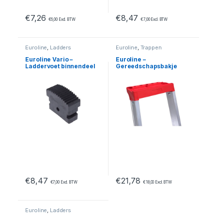
€
7,26
€
8,47
€
6,00
Excl. BTW
€
7,00
Excl. BTW
Euroline
,
Ladders
Euroline
,
Trappen
Euroline Vario –
Euroline –
Laddervoet binnendeel
Gereedschapsbakje
60mm
€
8,47
€
21,78
€
7,00
Excl. BTW
€
18,00
Excl. BTW
Euroline
,
Ladders