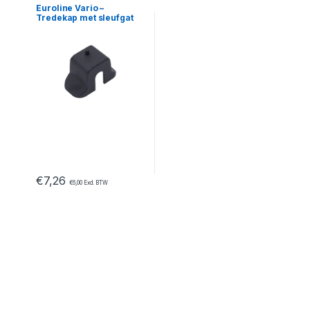
Euroline Vario –
Tredekap met sleufgat
€
7,26
€
6,00
Excl. BTW